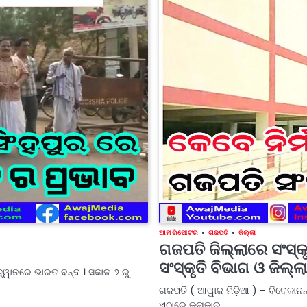
ଆମ ରିପୋଟର
ଗଜପତି
ଜିଲ୍ଲା
ଗଜପତି ଜିଲ୍ଲାରେ ସଂସ୍କୃତ
ସଂସ୍କୃତି ବିଭାଗ ଓ ଜିଲ୍ଲ
ହ୍ୱାନରେ ଭାରତ ବନ୍ଦ । ସକାଳ ୬ ରୁ
ଗଜପତି ( ଆୱାଜ ମିଡ଼ିଆ ) – ବିବେକାନନ
ଏଠାରେ କଳାକାର…