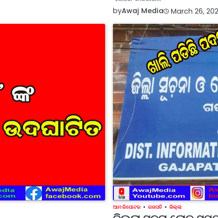
by
Awaj Media
March 26, 202
ଆମ ରିପୋଟର
ଗଜପତି
ଜିଲ୍ଲା