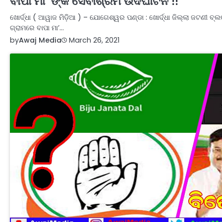
ବାପା ମା’ ଙ୍କ ସେବାଶ୍ରମ ଉଦଘାଟନ !!
ଖୋର୍ଦ୍ଧା ( ଆୱାଜ ମିଡ଼ିଆ ) – ଯୋଗେଶ୍ୱର ପଣ୍ଡା : ଖୋର୍ଦ୍ଧା ଜିଲ୍ଲା ଜଟଣୀ ବ୍
ଗ୍ରାମରେ ବାପା ମା’…
by
Awaj Media
March 26, 2021