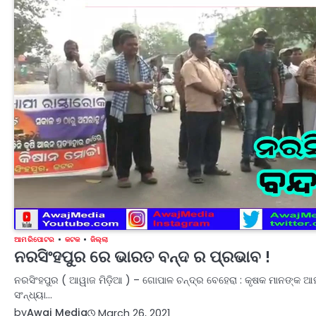
ଆମ ରିପୋଟର
କଟକ
ଜିଲ୍ଲା
ନରସିଂହପୁର ରେ ଭାରତ ବନ୍ଦ ର ପ୍ରଭାବ !
ନରସିଂହପୁର ( ଆୱାଜ ମିଡ଼ିଆ ) – ଗୋପାଳ ଚନ୍ଦ୍ର ବେହେରା : କୃଷକ ମାନଙ୍କ ଆ
ସଂନ୍ଧ୍ୟା…
by
Awaj Media
March 26, 2021