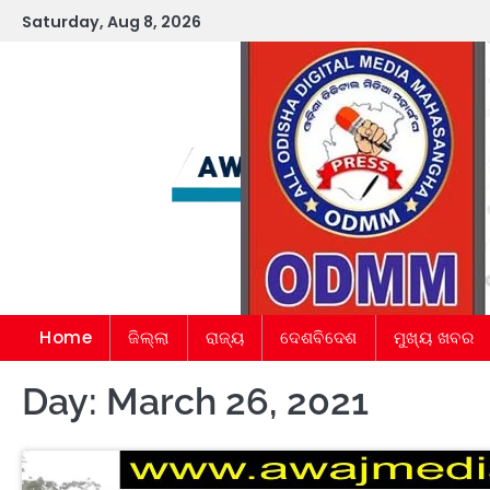
Skip
Saturday, Aug 8, 2026
to
content
Home
ଜିଲ୍ଲା
ରାଜ୍ୟ
ଦେଶବିଦେଶ
ମୁଖ୍ୟ ଖବର
Day:
March 26, 2021