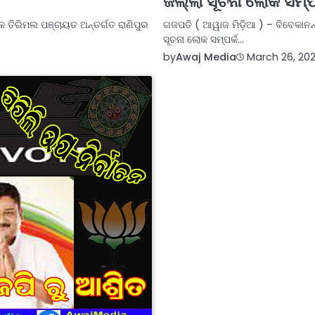
ଜିଲ୍ଲା ସୂଚନା ଲୋକ ସମ୍ପର
ଲକ ତିରିମଲ ପଞ୍ଚାୟତ ଅନ୍ତର୍ଗତ ରାଣିପୁର
ଗଜପତି ( ଆୱାଜ ମିଡ଼ିଆ ) – ବିବେକାନନ୍
ସୂଚନା ଲୋକ ସମ୍ପର୍କ…
by
Awaj Media
March 26, 202