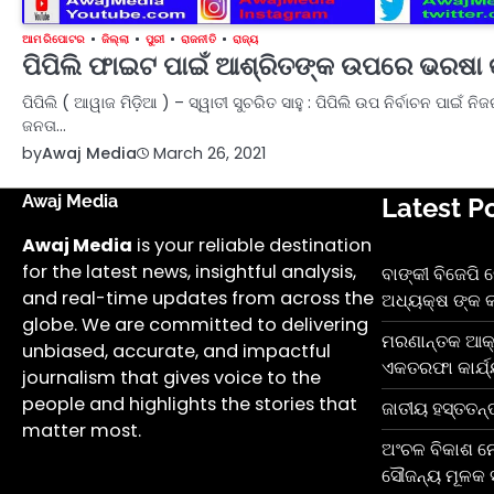
ଆମ ରିପୋଟର
ଜିଲ୍ଲା
ପୁରୀ
ରାଜନୀତି
ରାଜ୍ୟ
ପିପିଲି ଫାଇଟ ପାଇଁ ଆଶ୍ରିତଙ୍କ ଉପରେ ଭରଷା କ
ପିପିଲି ( ଆୱାଜ ମିଡ଼ିଆ ) – ସ୍ୱାତୀ ସୁଚରିତ ସାହୁ : ପିପିଲି ଉପ ନିର୍ବାଚନ ପାଇଁ ନ
ଜନତା…
by
Awaj Media
March 26, 2021
Awaj Media
Latest P
Awaj Media
is your reliable destination
for the latest news, insightful analysis,
ବାଙ୍କୀ ବିଜେପି
and real-time updates from across the
ଅଧ୍ୟକ୍ଷ ଙ୍କ କ
globe. We are committed to delivering
ମରଣାନ୍ତକ ଆକ୍
unbiased, accurate, and impactful
ଏକତରଫା କାର୍ଯ୍
journalism that gives voice to the
people and highlights the stories that
ଜାତୀୟ ହସ୍ତତନ୍
matter most.
ଅଂଚଳ ବିକାଶ ନେଇ
ସୌଜନ୍ୟ ମୂଳକ ସ