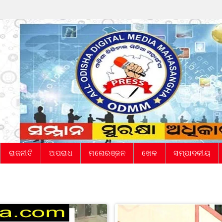
ରାଜନୀତି
ଅପରାଧ
ମନୋରଞ୍ଜନ
ଖେଳ
ସମ୍ପାଦକୀୟ