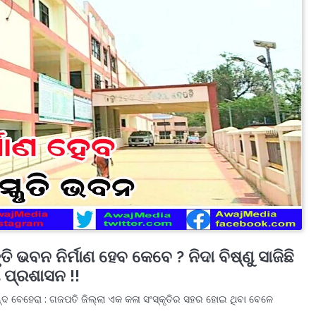
ି ଭବନ ନିର୍ମାଣ ହେବ କେବେ ? ନିଦା ବିଷ୍ଣୁ ସାଜିଛି
ା ପ୍ରଶାସନ !!
୍ଦ ବେହେରା : ଗଜପତି ଜିଲ୍ଲା ଏକ କଳା ସଂସ୍କୃତିର ସହର ହୋଇ ଥିବା ବେଳେ