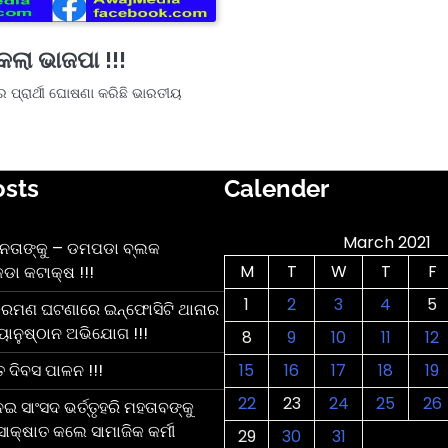
ଲା ଭାଜପା !!!
ିଜର ପ୍ରାର୍ଥୀ ଘୋଷଣା କରିଛି ଭାରତୀୟ
osts
Calender
March 2021
 ନେତାଙ୍କୁ – ଡମପଡା ବ୍ଲକ
M
T
W
T
F
ଡା କଟାକ୍ଷ !!!
1
2
3
4
5
ରମଣ ଘଟଣାରେ ଇନ୍ଫୋସିଟି ଥାନାର
ୟାନୁଷ୍ଠାନ ଅଭିଯୋଗ !!!
8
9
10
11
12
ତ ଦିବସ ପାଳନ !!!
15
16
17
18
19
22
23
24
25
26
 ସାଂସଦ ଭର୍ତ୍ତୃହରି ମହତାବଙ୍କୁ
ାକ୍ଷାତ କଲେ ସାମାଜିକ କର୍ମୀ
29
30
31