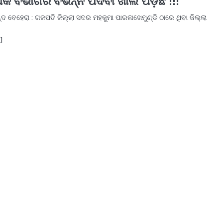
୍କ ବିଭାଗର ବିଭିନ୍ନ ପଦବୀ ଖାଲି ପଡ଼ିଛି !!!
ଦ ବେହେରା : ଗଜପତି ଜିଲ୍ଲା ସଦର ମହକୁମା ପାରଳାଖେମୁଣ୍ଡି ଠାରେ ଥିବା ଜିଲ୍ଲା
1