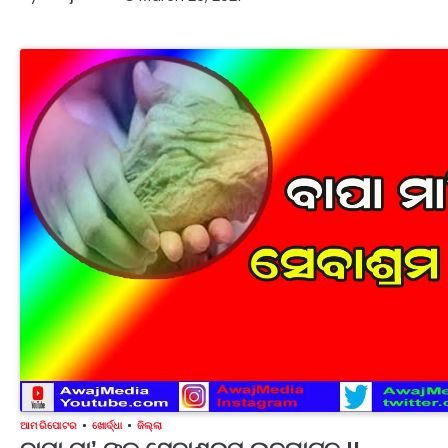
ଆମ ରିପୋଟର
ଖୋର୍ଦ୍ଧା
ଜିଲ୍ଲା