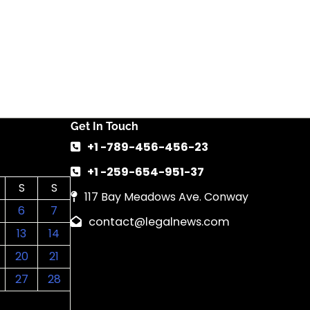
Get In Touch
+1 -789-456-456-23
+1 -259-654-951-37
S
S
117 Bay Meadows Ave. Conway
6
7
contact@legalnews.com
13
14
20
21
27
28