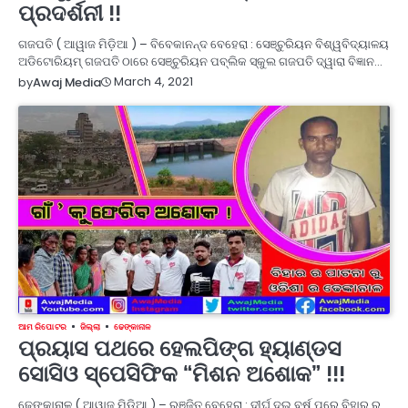
ପ୍ରଦର୍ଶନୀ !!
ଗଜପତି ( ଆୱାଜ ମିଡ଼ିଆ ) – ବିବେକାନନ୍ଦ ବେହେରା : ସେଞ୍ଚୁରିୟନ ବିଶ୍ୱବିଦ୍ୟାଳୟ
ଅଡିଟୋରିୟମ୍ ଗଜପତି ଠାରେ ସେଞ୍ଚୁରିୟନ ପବ୍ଲିକ ସ୍କୁଲ ଗଜପତି ଦ୍ୱାରା ବିଜ୍ଞାନ…
March 4, 2021
by
Awaj Media
ଆମ ରିପୋଟର
ଜିଲ୍ଲା
ଢେଙ୍କାନାଳ
ପ୍ରୟାସ ପଥରେ ହେଲପିଙ୍ଗ ହ୍ୟାଣ୍ଡସ
ସୋସିଓ ସ୍ପେସିଫିକ “ମିଶନ ଅଶୋକ” !!!
ଢେଙ୍କାନାଳ ( ଆୱାଜ ମିଡ଼ିଆ ) – ରଞ୍ଜିତ ବେହେରା : ଦୀର୍ଘ ଦୁଇ ବର୍ଷ ପରେ ବିହାର ର