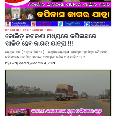
ଆମ ରିପୋଟର
ଜିଲ୍ଲା
ଢେଙ୍କାନାଳ
ରାଜ୍ୟ
କୋଭିଡ଼ କଟକଣା ମଧ୍ୟରେ କପିଳାସରେ
ପାଳିତ ହେବ ଜାଗର ଯାତ୍ରା !!!
ଢେଙ୍କାନାଳ ( ଆୱାଜ ମିଡ଼ିଆ ) – ରଞ୍ଜିତ ବେହେରା : ରାଜ୍ୟର ପ୍ରସିଦ୍ଧ ଶୈବପୀଠ
କପିଳାସରେ କୋଭିଡ଼ କଟକଣା ମଧ୍ୟରେ ଚଳିତ ଥର ପାଳିତ ହେବ…
March 4, 2021
by
Awaj Media