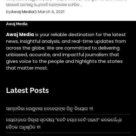
ରାଜଧାନୀ ପାଟନାରୁ ଜନ୍ମମାଟି ଢେଙ୍କାନାଳ ଫେରିବ…
March 4, 2021
by
Awaj Media
Awaj Media
Awaj Media
is your reliable destination for the latest
news, insightful analysis, and real-time updates from
across the globe. We are committed to delivering
unbiased, accurate, and impactful journalism that
gives voice to the people and highlights the stories
that matter most.
Latest Posts
ସାମ୍ବାଦିକା ରେଣୁବାଳା ବେହେରାଙ୍କ ପିତୃ ବିୟୋଗ !!!
ନୟାଗଡ଼ରେ ଜିଲ୍ଲା ସ୍ତରୀୟ “ବେଟି ବଚାଓ ବେଟି ପଢାଓ” କନଭର୍ଜେନ୍ସ
ବୈଠକ ଅନୁଷ୍ଠିତ !!!