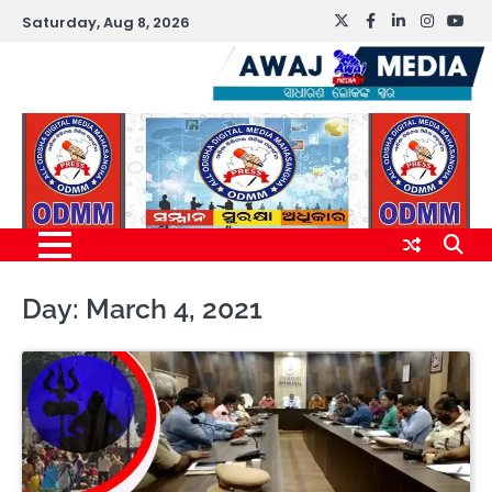
Skip
Saturday, Aug 8, 2026
Twitter
Facebook
LinkedIn
Instagr
You
to
content
Day:
March 4, 2021