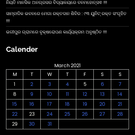
ନିୟତି ମାନସିକ ଅନଗ୍ରସର ବିଦ୍ୟାଳୟରେ ବନମହୋତ୍ସଵ !!!
ସାମ୍ବାଦିକ ଭବନରେ ମେଗା ରକ୍ତଦାନ ଶିବିର : ୯୩ ୟୁନିଟ୍ ରକ୍ତ ସଂଗୃହିତ
!!!
ଭଗୀପୁର ଗ୍ରାମରେ ବୃକ୍ଷରୋପଣ କାର୍ଯ୍ୟକ୍ରମ ଅନୁଷ୍ଠିତ !!!
Calender
March 2021
M
T
W
T
F
S
S
1
2
3
4
5
6
7
8
9
10
11
12
13
14
15
16
17
18
19
20
21
22
23
24
25
26
27
28
29
30
31