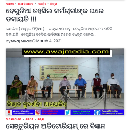
ଅପରାଧ
ଆମ ରିପୋଟର
ଖୋର୍ଦ୍ଧା
ଜିଲ୍ଲା
ବେଗୁନିଆ ତହସିଲ କର୍ମଚାରୀଙ୍କ ଘରେ
ଡକାୟତି !!!
ଖୋର୍ଦ୍ଧା ( ଆୱାଜ ମିଡ଼ିଆ ) – ଗଙ୍ଗାଧର ସାହୁ : ବେଗୁନିଆ ଅଞ୍ଚଳରେ ଘଟିଛି
ଡକାୟତି । ବେଗୁନିଆ ତହସିଲ କର୍ମଚାରୀ ରମେଶ ଚନ୍ଦ୍ର ଦଳେଇ…
March 4, 2021
by
Awaj Media
ଆମ ରିପୋଟର
ଗଜପତି
ଜିଲ୍ଲା
ସେଞ୍ଚୁରିୟନ ଅଡିଟୋରିୟମ୍ ରେ ବିଜ୍ଞାନ