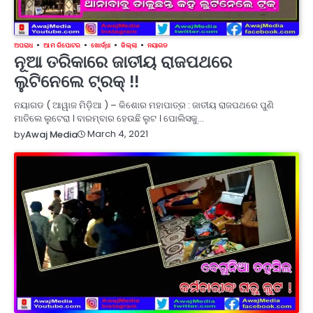
ଅପରାଧ
ଆମ ରିପୋଟର
ଖୋର୍ଦ୍ଧା
ଜିଲ୍ଲା
ନୟାଗଡ
ନୂଆ ତରିକାରେ ଜାତୀୟ ରାଜପଥରେ
ଲୁଟିନେଲେ ଟ୍ରକ୍‌ !!
ନୟାଗଡ ( ଆୱାଜ ମିଡ଼ିଆ ) – କିଶୋର ମହାପାତ୍ର : ଜାତୀୟ ରାଜପଥରେ ପୁଣି
ମାତିଲେ ଲୁଟେରା । ବାରମ୍ବାର ହେଉଛି ଲୁଟ । ପୋଲିସକୁ…
March 4, 2021
by
Awaj Media