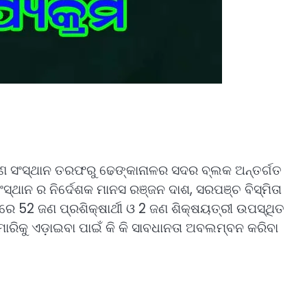
ଷଣ ସଂସ୍ଥାନ ତରଫରୁ ଢେଙ୍କାନାଳର ସଦର ବ୍ଲକ ଅନ୍ତର୍ଗତ
ଥାନ ର ନିର୍ଦେଶକ ମାନସ ରଞ୍ଜନ ଦାଶ, ସରପଞ୍ଚ ବିସ୍ମିତା
ରେ 52 ଜଣ ପ୍ରଶିକ୍ଷାର୍ଥୀ ଓ 2 ଜଣ ଶିକ୍ଷୟତ୍ରୀ ଉପସ୍ଥିତ
ମାରିକୁ ଏଡ଼ାଇବା ପାଇଁ କି କି ସାବଧାନତା ଅବଲମ୍ବନ କରିବା