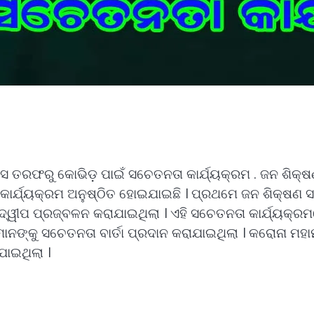
 ତରଫରୁ କୋଭିଡ଼ ପାଇଁ ସଚେତନତା କାର୍ଯ୍ୟକ୍ରମ . ଜନ ଶିକ୍
ର୍ଯ୍ୟକ୍ରମ ଅନୁଷ୍ଠିତ ହୋଇଯାଇଛି । ପ୍ରଥମେ ଜନ ଶିକ୍ଷଣ ସଂସ୍
ଦ୍ୱୀପ ପ୍ରଜ୍ବଳନ କରାଯାଇଥିଲା । ଏହି ସଚେତନତା କାର୍ଯ୍ୟକ୍ରମ
ମାନଙ୍କୁ ସଚେତନତା ବାର୍ତା ପ୍ରଦାନ କରାଯାଇଥିଲା । କରୋନା ମହା
ଯାଇଥିଲା ।