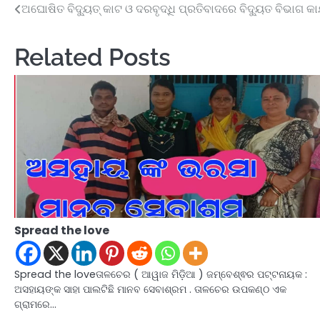
ଅଘୋଷିତ ବିଦ୍ୟୁତ୍ କାଟ ଓ ଦରବୃଦ୍ଧି ପ୍ରତିବାଦରେ ବିଦ୍ୟୁତ ବିଭାଗ କାର
Post
navigation
Related Posts
Spread the love
Spread the loveତାଳଚେର ( ଆୱାଜ ମିଡ଼ିଆ ) ଜମ୍ବେଶ୍ଵର ପଟ୍ଟନାୟକ :
ଅସହାୟଙ୍କ ସାହା ପାଲଟିଛି ମାନବ ସେବାଶ୍ରମ . ତାଳଚେର ଉପକଣ୍ଠ ଏକ
ଗ୍ରାମରେ…