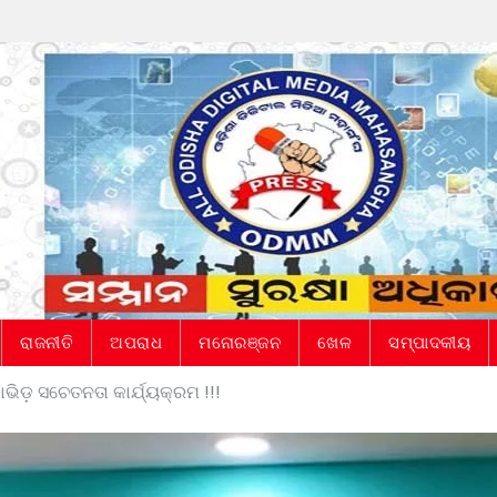
ରାଜନୀତି
ଅପରାଧ
ମନୋରଞ୍ଜନ
ଖେଳ
ସମ୍ପାଦକୀୟ
ିଡ଼ ସଚେତନତା କାର୍ଯ୍ୟକ୍ରମ !!!