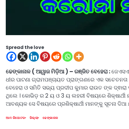
Spread the love
ଢେଙ୍କାନାଳ ( ଆୱାଜ ମିଡ଼ିଆ ) – ରଞ୍ଜିତ ବେହେରା :
ଜେଏସଏସ
ଧୀର ପାଟଣା ଗ୍ରାମପଞ୍ଚାୟତ ପ୍ରାଙ୍ଗଣରେ ଏକ ସଚେତନତା କା
ବେହେରା ଓ ସମିତି ସଭ୍ୟ ପ୍ରଦୀପ କୁମାର ରାଉତ ଙ୍କ ଦ୍ଵାରା 
ଥିଲେ । କୋଭିଡ଼ ର 2 ୟ ଓ 3 ୟ ଲହରୀ ବିଷୟରେ ଶିକ୍ଷାର୍ଥୀ 
ଆବଶ୍ୟକ ସେ ବିଷୟରେ ପ୍ରଶିକ୍ଷାର୍ଥୀ ମାନଙ୍କୁ ସୂଚନା ଦିଆ 
ଆମ ରିପୋଟର
ଜିଲ୍ଲା
ଢେଙ୍କାନାଳ