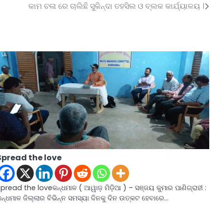
କାମ ଚଳା ରେ ଚାଲିଛି ସୁକିନ୍ଦା ତହସିଲ ଓ ବ୍ଲକ କାର୍ଯ୍ୟାଳୟ ।
Spread the love
pread the loveକନ୍ଧମାଳ ( ଆୱାଜ଼ ମିଡ଼ିଆ ) – ସଞ୍ଜୟ କୁମାର ପାଣିଗ୍ରାହୀ :
ନ୍ଧମାଳ ଜିଲ୍ଲାର ବିଭିନ୍ନ ସମସ୍ୟା ଦିନକୁ ଦିନ ଉତ୍କଟ ହେବାରେ…