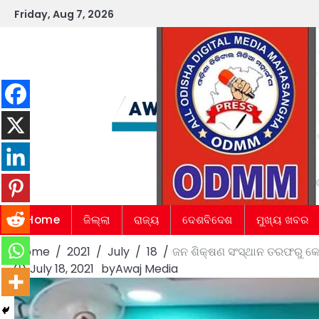
Skip
Friday, Aug 7, 2026
to
content
Home
ଜିଲ୍ଲା
ରାଜ୍ୟ
ଦେଶବିଦେଶ
ମୁଖ୍ୟ ଖବର
Home
2021
July
18
ଜନ ଶିକ୍ଷଣ ସଂସ୍ଥାନ ତରଫରୁ କୋଭ
July 18, 2021
by
Awaj Media