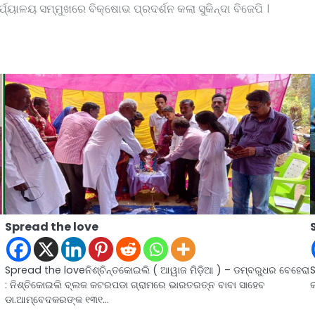
୍ଯ୍ୟାଳୟ ସମ୍ମୁଖରେ ବିକ୍ଷୋଭ ପ୍ରଦର୍ଶନ କଲା ସୁକିନ୍ଦା ବିଜେପି ।
Spread the love
Spread the loveନିଶ୍ଚିନ୍ତକୋଇଲି ( ଆୱାଜ ମିଡ଼ିଆ ) – ଡମ୍ବରୁଧର ବେହେରା
S
: ନିଶ୍ଚିକୋଇଲି ବ୍ଲକ କଟରପଡା ଗ୍ରାମରେ ଭାରତରତ୍ନ ବାବା ସାହେବ
କ
ଡା.ଆମ୍ବେଦକରଙ୍କ ୧୩୧…