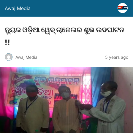
Awaj Media
ନ୍ୟୁଜ ଓଡ଼ିଆ ୱେବ୍ ଚାନେଲର ଶୁଭ ଉଦଘାଟନ
!!
Awaj Media
5 years ago