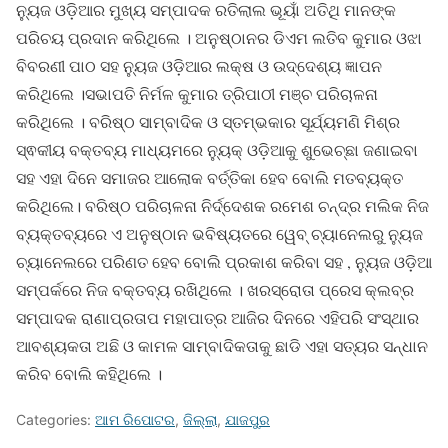
ନ୍ୟୁଜ ଓଡ଼ିଆର ମୁଖ୍ୟ ସମ୍ପାଦକ ରତିଲାଲ ଭୂୟାଁ ଅତିଥି ମାନଙ୍କ
ପରିଚୟ ପ୍ରଦାନ କରିଥିଲେ । ଅନୁଷ୍ଠାନର ଡିଏମ ଲତିବ କୁମାର ଓଝା
ବିବରଣୀ ପାଠ ସହ ନ୍ୟୁଜ ଓଡ଼ିଆର ଲକ୍ଷ ଓ ଉଦ୍ଦେଶ୍ୟ ଜ୍ଞାପନ
କରିଥିଲେ ।ସଭାପତି ନିର୍ମଳ କୁମାର ତ୍ରିପାଠୀ ମଞ୍ଚ ପରିଚାଳନା
କରିଥିଲେ । ବରିଷ୍ଠ ସାମ୍ବାଦିକ ଓ ସ୍ତମ୍ଭକାର ସୂର୍ଯ୍ୟମଣି ମିଶ୍ର
ସ୍ଵକୀୟ ବକ୍ତବ୍ୟ ମାଧ୍ୟମରେ ନ୍ୟୁକ୍ ଓଡ଼ିଆକୁ ଶୁଭେଚ୍ଛା ଜଣାଇବା
ସହ ଏହା ଦିନେ ସମାଜର ଆଲୋକ ବର୍ତ୍ତିକା ହେବ ବୋଲି ମତବ୍ୟକ୍ତ
କରିଥିଲେ। ବରିଷ୍ଠ ପରିଚାଳନା ନିର୍ଦ୍ଦେଶକ ରମେଶ ଚନ୍ଦ୍ର ମଲିକ ନିଜ
ବ୍ୟକ୍ତବ୍ୟରେ ଏ ଅନୁଷ୍ଠାନ ଭବିଷ୍ୟତରେ ୱେବ୍ ଚ୍ୟାନେଲରୁ ନ୍ୟୁଜ
ଚ୍ୟାନେଲରେ ପରିଣତ ହେବ ବୋଲି ପ୍ରକାଶ କରିବା ସହ , ନ୍ୟୁଜ ଓଡ଼ିଆ
ସମ୍ପର୍କରେ ନିଜ ବକ୍ତବ୍ୟ ରଖିଥିଲେ । ଖରସ୍ରୋତା ପ୍ରେସ କ୍ଲବ୍ର
ସମ୍ପାଦକ ରାଣାପ୍ରତାପ ମହାପାତ୍ର ଆଜିର ଦିନରେ ଏହିପରି ସଂସ୍ଥାର
ଆବଶ୍ୟକତା ଅଛି ଓ କାମଳ ସାମ୍ବାଦିକତାକୁ ଛାଡି ଏହା ସତ୍ୟର ସନ୍ଧାନ
କରିବ ବୋଲି କହିଥିଲେ ।
Categories:
ଆମ ରିପୋଟର
,
ଜିଲ୍ଲା
,
ଯାଜପୁର