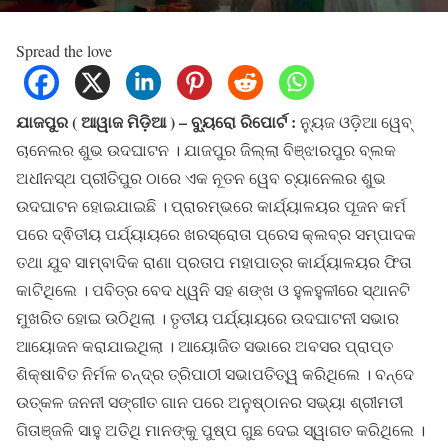
Spread the love
ଯାଜପୁର ( ଆୱାଜ ମିଡ଼ିଆ ) – ବ୍ୟୁରୋ ରିପୋର୍ଟ :
ନ୍ୟୁଜ ଓଡ଼ିଆ ୱେବ୍
ଚାନେଲର ଶୁଭ ଉଦଘାଟନ । ଯାଜପୁର ଜିଲ୍ଲା ବିଞ୍ଝାରପୁର ବ୍ଲକ
ଅଧୀନସ୍ଥ ପ୍ରୀତିପୁର ଠାରେ ଏକ ନୂତନ ୱେବ ଚ୍ୟାନେଲର ଶୁଭ
ଉଦଘାଟନ ହୋଇଯାଇଛି । ପ୍ରାରମ୍ଭରେ କାର୍ଯ୍ୟାଳୟର ପୂଜନ କର୍ମ
ପରେ ଦ୍ଵିତୀୟ ପର୍ଯ୍ୟାୟରେ ଖରସ୍ରୋତା ପ୍ରେସ କ୍ଲବ୍ର ସମ୍ପାଦକ
ତଥା ଯୁବ ସାମ୍ବାଦିକ ରାଣା ପ୍ରତାପ ମହାପାତ୍ର କାର୍ଯ୍ୟାଳୟର ଫିତା
କାଟିଥିଲେ । ପବିତ୍ର ବେଦ ଧ୍ୱନି ସହ ଶଙ୍ଖ ଓ ହୁଳହୁଳୀରେ ସ୍ଥାନଟି
ମୁଖରିତ ହୋଇ ଉଠିଥିଲା । ତୃତୀୟ ପର୍ଯ୍ୟାୟରେ ଉଦଘାଟନୀ ସଭାର
ଆୟୋଜନ କରାଯାଇଥିଲା । ଆୟୋଜିତ ସଭାରେ ଅବସର ପ୍ରାପ୍ତ
ଶିକ୍ଷାବିତ ନିର୍ମଳ ଚନ୍ଦ୍ର ତ୍ରିପାଠୀ ସଭାପତିତ୍ୱ କରିଥିଲେ । ବନ୍ଦେ
ଉତ୍କଳ ଜନନୀ ସଙ୍ଗୀତ ଗାନ ପରେ ଅନୁଷ୍ଠାନର ସଭ୍ୟା ଶ୍ରୀମତୀ
ଗିତାଞ୍ଜଳି ସାହୁ ଅତିଥି ମାନଙ୍କୁ ପୁଷ୍ପ ଗୁଛ ଦେଇ ସ୍ୱାଗତ କରିଥିଲେ ।