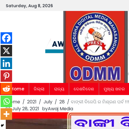
Skip
Saturday, Aug 8, 2026
to
content
Home
ଜିଲ୍ଲା
ରାଜ୍ୟ
ଦେଶବିଦେଶ
ମୁଖ୍ୟ ଖବର
Home
2021
July
28
ବାଙ୍କୀ ବିଜେପି ର ମିଶ୍ରଣ ପର୍ବ !!
July 28, 2021
by
Awaj Media