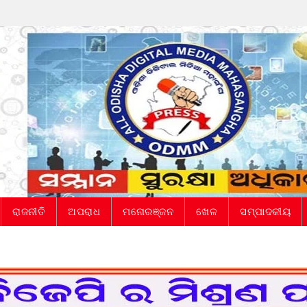
ରାଜନୀତି
ଅପରାଧ
ମନୋରଞ୍ଜନ
ଖେଳ
ସମ୍ପାଦକୀୟ
!