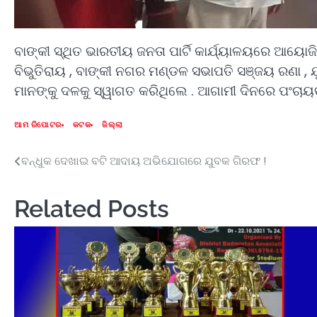
ବାଙ୍କୀ ସ୍ଥିତ ଭାରତୀୟ ଜନତା ପାର୍ଟି କାର୍ଯ୍ୟାଳୟରେ ଆୟୋଜିତ
ବିଭୁତିରାୟ , ବାଙ୍କୀ ନଗର ମଣ୍ଡଳ ସଭାପତି ସଞ୍ଜୟ ରଣା , ଯ
ମାନଙ୍କୁ ଦଳକୁ ସ୍ୱାଗତ କରିଥିଲେ . ଆଗାମୀ ଦିନରେ ପଂଚାୟତ 
ଆମ ରିପୋଟର
କଟକ
ଜିଲ୍ଲା
ବନ୍ଧୁକ ଦେଖାଇ ବଟି ଆଦାୟ ଅଭିଯୋଗରେ ଯୁବକ ଗିରଫ !
Post
navigation
Related Posts