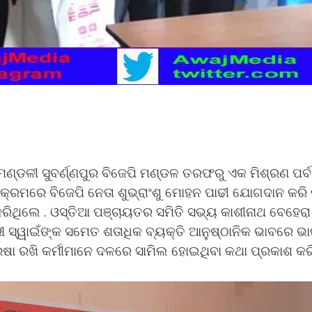
ନ ମଣ୍ଡଳୀ ସୁବର୍ଣ୍ଣପୁର ବିଜେପି ମଣ୍ଡଳ ତରଫରୁ ଏକ ମିଶ୍ରଣ ପର
ୟକ୍ରମରେ ବିଜେପି ନେତା ଶୁଭ୍ରାଂଶୁ ମୋହନ ପାଢୀ ଯୋଗଦାନ କରି 
ିଥିଲେ . ଓସ୍ତିଆ ପଞ୍ଚାୟତର ସମିତି ସଭ୍ୟ କାଶୀନାଥ ବେହେରା 
ରୀ ସ୍ୱାଇଁଙ୍କ ସମେତ ଶତାଧିକ ବ୍ୟକ୍ତି ଆନୁଷ୍ଠାନିକ ଭାବରେ ଭାର
ରଷା ରଖି କର୍ମୀମାନେ ଦଳରେ ସାମିଲ ହୋଇଥିବା କଥା ପ୍ରକାଶ କରିଛ