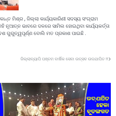
ନ୍ତ ମିଶ୍ର , ଜିଲ୍ଲା କାର୍ଯ୍ୟକାରିଣୀ ସଦସ୍ୟ ସଂଗ୍ରାମ
ରହି ନୂଆତ୍ନ ଭାବରେ ଦଳରେ ସାମିଲ ହୋଇଥିବା କାର୍ଯ୍ୟକର୍ତ୍ତା
ଶ ଗୁରୁତ୍ୱପୂର୍ଣ୍ଣ ବୋଲି ମତ ପ୍ରକାଶ ପାଇଛି .
ଜିଲ୍ଲାବ୍ୟାପି ପଞ୍ଚମ ବାର୍ଷିକ ସେବା ଉତ୍ସବ ଉଦଯାପିତ !!