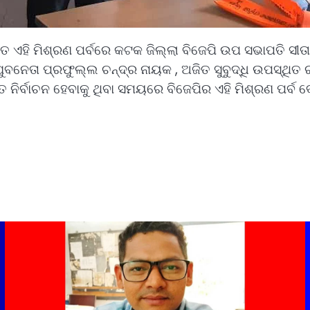
 ଏହି ମିଶ୍ରଣ ପର୍ବରେ କଟକ ଜିଲ୍ଲା ବିଜେପି ଉପ ସଭାପତି ସୀତାକା
ୁବନେତା ପ୍ରଫୁଲ୍ଲ ଚନ୍ଦ୍ର ନାୟକ , ଅଜିତ ସୁବୁଦ୍ଧି ଉପସ୍ଥିତ 
ନିର୍ବାଚନ ହେବାକୁ ଥିବା ସମୟରେ ବିଜେପିର ଏହି ମିଶ୍ରଣ ପର୍ବ ବେ