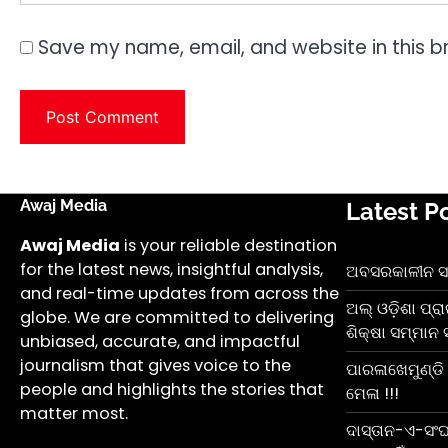
Save my name, email, and website in this b
Awaj Media
Latest P
Awaj Media
is your reliable destination
for the latest news, insightful analysis,
ଅବସରକାଳୀନ ସମ୍ବ
and real-time updates from across the
ଅଲ୍ ଓଡ଼ିଶା ପ୍ର
globe. We are committed to delivering
ଶିକ୍ଷା ସମ୍ମାନ 
unbiased, accurate, and impactful
journalism that gives voice to the
ପାରଳାଖେମୁଣ୍ଡି ସ
people and highlights the stories that
ମେଳା !!!
matter most.
ଦାସ୍ତାନ-ଏ-ସଂଘର