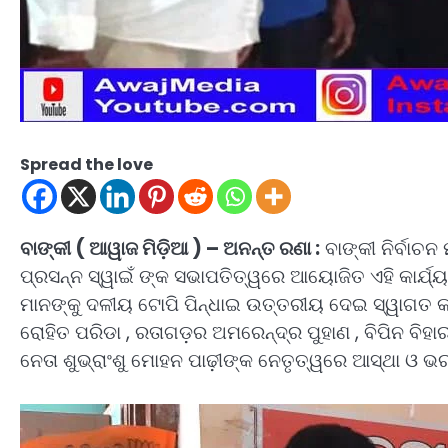
Spread the love
ବାଙ୍କୀ ( ଆୱାଜ ମିଡ଼ିଆ ) – ଅନନ୍ତ ରଣା :
ବାଙ୍କୀ ନିର୍ବାଚ
ପ୍ରସନ୍ନ ସ୍ୱାଇଁ ଙ୍କ ସଭାପତିତ୍ୱରେ ଆୟୋଜିତ ଏହି କାର୍ଯ୍
ମାନଙ୍କୁ ଦଳୀୟ ଟୋପି ପିନ୍ଧାଇ ଉତ୍ତରୀୟ ଦେଇ ସ୍ୱାଗତ କର
ରୋହିତ ପରିଡା , ରତାଗଡ଼ର ଅମରେନ୍ଦ୍ର ପୁହାଣ , ବିପିନ ବିହା
ନେତା ଶୁଭ୍ରାଂଶୁ ମୋହନ ପାଢ଼ୀଙ୍କ ନେତୃତ୍ୱରେ ଆସ୍ଥା ଓ ଭ