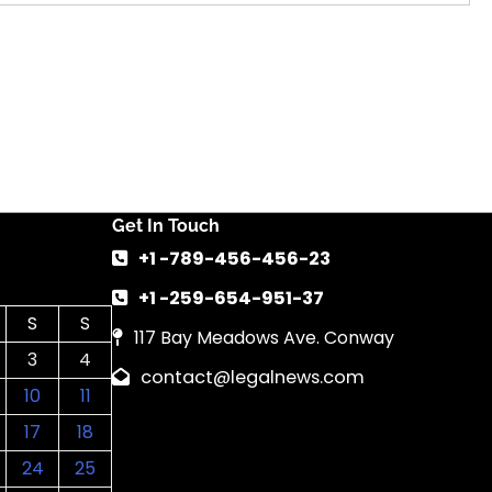
Get In Touch
+1 -789-456-456-23
+1 -259-654-951-37
S
S
117 Bay Meadows Ave. Conway
3
4
contact@legalnews.com
10
11
17
18
24
25