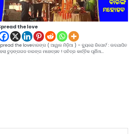
Spread the love
pread the loveବାରଙ୍ଗ ( ଆୱାଜ ମିଡ଼ିଆ ) – ବ୍ୟୁରୋ ରିପୋର୍ଟ : ଉଦଯାପିତ
େଲା ଚୁଡ଼ଙ୍ଗଗଡ ବାରଙ୍ଗ ମହୋତ୍ସବ ! ପବିତ୍ର କାର୍ତ୍ତିକ ପୂର୍ଣିମା…