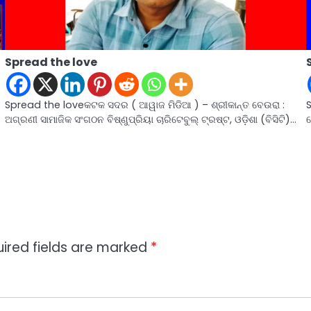
Spread the love
Spread the loveକଟକ ସଦର ( ଆୱାଜ ମିଡିଆ ) – ଶ୍ରୀକାନ୍ତ ବେଉରା :
S
ଅଗ୍ରଣୀ ସାମାଜିକ ସଂଗଠନ ବିଷ୍ଣୁପ୍ରିୟା ଚାରିଟେବୁଲ୍ ଟ୍ରଷ୍ଟ, ଓଡ଼ିଶା (ବିସିଟି)…
ହ
ired fields are marked
*