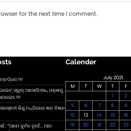
rowser for the next time I comment.
osts
Calender
July 2021
ର୍ଦ୍ଧନା !!!
M
T
W
T
F
ାଇଭେଟ୍ ସ୍କୁଲ୍ ଆସୋସିଏସନ୍ ପକ୍ଷରୁ
1
2
ସମାରୋହ !!!
5
6
7
8
9
ରସ୍ଵତୀ ଶିଶୁ ମନ୍ଦିରରେ ଜ୍ଞାନ ବିଜ୍ଞାନ
12
13
14
15
16
19
20
21
22
23
୍ଷ : “ଆମେ ଦୁର୍ବଳ ନୁହେଁ… ଆମ