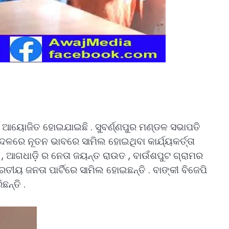
୍ବ ଆୟୋଜିତ ହୋଇଯାଇଛି . ସୁବର୍ଣ୍ଣପୁର ମଣ୍ଡଳ ସଭାପତି
ଦଳରେ ନୂତନ ଭାବରେ ସାମିଲ ହୋଇଥିବା କାର୍ଯ୍ୟକର୍ତ୍ତା
, ଆଗଧାଡ଼ି ର ନେତା ଜୟନ୍ତ ରାଉତ , ବାଉଁଶପୁଟ ଗ୍ରାମର
ତୀୟ ଜନତା ପାର୍ଟିରେ ସାମିଲ ହୋଇଛନ୍ତି . ବାଙ୍କୀ ବିଜେପି
ନ୍ତି .