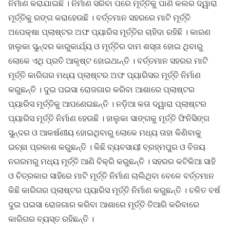
ନିର୍ମାଣ କରାଯାଇଛି । ନିର୍ମାଣ ସରିବା ପରେ ମୂର୍ତ୍ତିକୁ ପାଣି କଲର ଦ୍ୱାରା
ମୂର୍ତ୍ତିକୁ ରଙ୍ଗ କରାହେଉଛି । ବର୍ତ୍ତମାନ ସହରରେ ମାଟି ମୂର୍ତ୍ତି
ଅପେକ୍ଷା ପ୍ଲାଷ୍ଟର ଅଫ ପ୍ୟାରିସ ମୂର୍ତ୍ତିର ଚାହିଦା ରହିଛି । କାରଣ
ହାଲୁକା ସୁନ୍ଦର କାରୁକାର୍ଯ୍ୟ ଓ ମୂର୍ତ୍ତିର ଦାମ ଶସ୍ତା ହୋଇ ଥିବାରୁ
ଲୋକେ ଏଥି ପ୍ରତି ଆକୃଷ୍ଟ ହୋଇଥାନ୍ତି । ବର୍ତ୍ତମାନ ସହରର ମାଟି
ମୂର୍ତ୍ତି କାରିଗର ମଧ୍ୟ ପ୍ଲାଷ୍ଟର ଅଫ ପ୍ୟାରିସର ମୂର୍ତ୍ତି ନିର୍ମାଣ
କରୁଛନ୍ତି । ଦୁଇ ପଇସା ରୋଜଗାର କରିବା ଆଶାରେ ପ୍ଲାଷ୍ଟର
ପ୍ୟାରିସ ମୂର୍ତ୍ତିକୁ ଆପଣେଇଛନ୍ତି । ନଡ଼ିଆ କତା ଦ୍ୱାରା ପ୍ଲାଷ୍ଟର
ପ୍ୟାରିସ ମୂର୍ତ୍ତି ନିର୍ମାଣ ହେଉଛି । ହାଲୁକା ସାଙ୍ଗକୁ ମୂର୍ତ୍ତି ଫିନିସିଙ୍ଗ
ସୁନ୍ଦର ଓ ଆକର୍ଷଣୀୟ ହୋଇଥିବାରୁ ଲୋକେ ମଧ୍ୟ ତାହା କିଣିବାକୁ
ଇଚ୍ଛା ପ୍ରକାଶ କରୁଛନ୍ତି । କିଛି ବ୍ୟବସାୟୀ ବ୍ରହ୍ମପୁର ଓ ବିଜୟ
ନଗରମରୁ ମଧ୍ୟ ମୂର୍ତ୍ତି ଆଣି ବିକ୍ରି କରୁଛନ୍ତି । ସହରର କଟିକିଆ ସାହି
ଓ ଚିତ୍ରକାର ସାହିରେ ମାଟି ମୂର୍ତ୍ତି ନିର୍ମାଣ ଚାଲିଥିବା ବେଳେ ବର୍ତ୍ତମାନ
କିଛି କାରିଗର ପ୍ଲାଷ୍ଟର ପ୍ୟାରିସ ମୂର୍ତ୍ତି ନିର୍ମାଣ କରୁଛନ୍ତି । ଚଳିତ ବର୍ଷ
ଦୁଇ ପଇସା ରୋଜଗାର କରିବା ଆଶାରେ ମୂର୍ତ୍ତି ତିଆରି କରିବାରେ
କାରିଗର ବ୍ୟସ୍ତ ରହିଛନ୍ତି ।