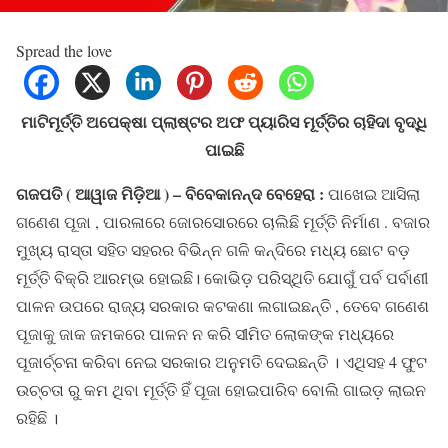
Spread the love
ମାଟିମୂର୍ତ୍ତି ଅପେକ୍ଷା ପ୍ଲାଷ୍ଟର ଅଫ ପ୍ୟାରିସ ମୂର୍ତ୍ତିର ଚାହିଦା ବୃଦ୍ଧି
ପାଇଛି
ଗଜପତି ( ଆୱାଜ ମିଡ଼ିଆ ) – ବିବେକାନନ୍ଦ ବେହେରା :
ପାଖେଇ ଆସିଲା
ଗଣେଶ ପୂଜା , ପାରଳାରେ ଜୋରସୋରରେ ଚାଲିଛି ମୂର୍ତ୍ତି ନିର୍ମାଣ . ବଜାର
ମୁଖ୍ୟ ରାସ୍ତା ସହିତ ସହରର ବିଭିନ୍ନ ଗଳି କନ୍ଦିରେ ମଧ୍ୟ ଛୋଟ ବଡ଼
ମୂର୍ତ୍ତି ବିକ୍ରି ଆରମ୍ଭ ହୋଇଛି। କୋଭିଡ଼ ପରିସ୍ଥିତି ଯୋଗୁଁ ପର୍ବ ପର୍ବାଣୀ
ପାଳନ ଉପରେ ରାଜ୍ୟ ସରକାର କଟକଣା ଲଗାଇଛନ୍ତି , ତେବେ ଗଣେଶ
ପୂଜାକୁ ଜାକ ଜମକରେ ପାଳନ ନ କରି ସୀମିତ ଲୋକଙ୍କ ମଧ୍ୟରେ
ପୂଜାର୍ଚ୍ଚନା କରିବା ନେଇ ସରକାର ଅନୁମତି ଦେଇଛନ୍ତି । ଏଥିସହ 4 ଫୁଟ
ଉଚ୍ଚତା ରୁ କମ ଥିବା ମୂର୍ତ୍ତି ହିଁ ପୂଜା ହୋଇପାରିବ ବୋଲି ଗାଇଡ଼ ଲାଇନ
ରହିଛି ।