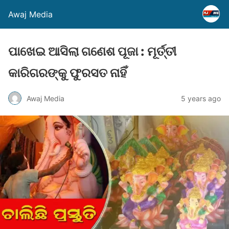
Awaj Media
ପାଖେଇ ଆସିଲା ଗଣେଶ ପୂଜା : ମୂର୍ତ୍ତୀ
କାରିଗରଙ୍କୁ ଫୁରସତ ନାହିଁ
Awaj Media
5 years ago