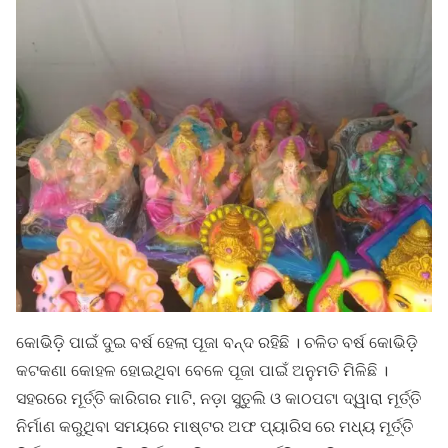
କୋଭିଡ଼ି ପାଇଁ ଦୁଇ ବର୍ଷ ହେଲା ପୂଜା ବନ୍ଦ ରହିଛି । ଚଳିତ ବର୍ଷ କୋଭିଡ଼ି
କଟକଣା କୋହଳ ହୋଇଥିବା ବେଳେ ପୂଜା ପାଇଁ ଅନୁମତି ମିଳିଛି ।
ସହରରେ ମୂର୍ତ୍ତି କାରିଗର ମାଟି, ନଡ଼ା ସୁତୁଲି ଓ କାଠପଟା ଦ୍ୱାରା ମୂର୍ତ୍ତି
ନିର୍ମାଣ କରୁଥିବା ସମୟରେ ମାଷ୍ଟର ଅଫ ପ୍ୟାରିସ ରେ ମଧ୍ୟ ମୂର୍ତ୍ତି