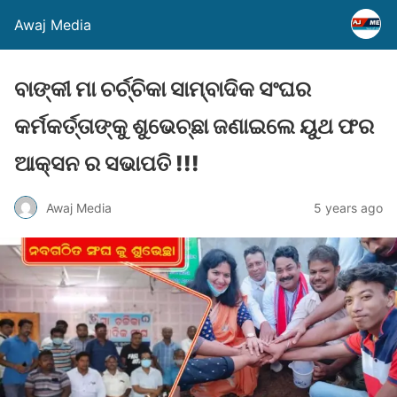
Awaj Media
ବାଙ୍କୀ ମା ଚର୍ଚ୍ଚିକା ସାମ୍ବାଦିକ ସଂଘର
କର୍ମକର୍ତ୍ତାଙ୍କୁ ଶୁଭେଚ୍ଛା ଜଣାଇଲେ ୟୁଥ ଫର
ଆକ୍ସନ ର ସଭାପତି !!!
Awaj Media
5 years ago