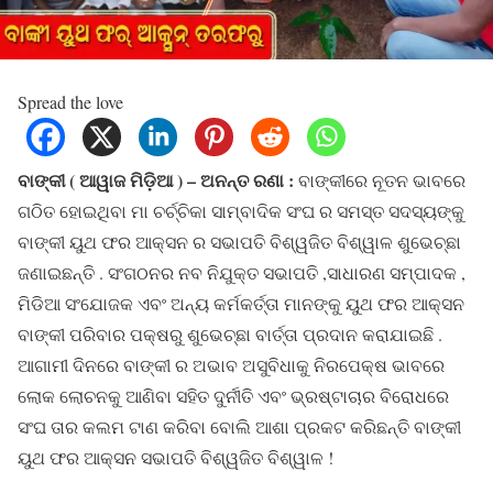
Spread the love
ବାଙ୍କୀ ( ଆୱାଜ ମିଡ଼ିଆ ) – ଅନନ୍ତ ରଣା :
ବାଙ୍କୀରେ ନୂତନ ଭାବରେ
ଗଠିତ ହୋଇଥିବା ମା ଚର୍ଚ୍ଚିକା ସାମ୍ବାଦିକ ସଂଘ ର ସମସ୍ତ ସଦସ୍ୟଙ୍କୁ
ବାଙ୍କୀ ୟୁଥ ଫର ଆକ୍ସନ ର ସଭାପତି ବିଶ୍ୱଜିତ ବିଶ୍ୱାଳ ଶୁଭେଚ୍ଛା
ଜଣାଇଛନ୍ତି . ସଂଗଠନର ନବ ନିଯୁକ୍ତ ସଭାପତି ,ସାଧାରଣ ସମ୍ପାଦକ ,
ମିଡିଆ ସଂଯୋଜକ ଏବଂ ଅନ୍ୟ କର୍ମକର୍ତ୍ତା ମାନଙ୍କୁ ୟୁଥ ଫର ଆକ୍ସନ
ବାଙ୍କୀ ପରିବାର ପକ୍ଷରୁ ଶୁଭେଚ୍ଛା ବାର୍ତ୍ତା ପ୍ରଦାନ କରାଯାଇଛି .
ଆଗାମୀ ଦିନରେ ବାଙ୍କୀ ର ଅଭାବ ଅସୁବିଧାକୁ ନିରପେକ୍ଷ ଭାବରେ
ଲୋକ ଲୋଚନକୁ ଆଣିବା ସହିତ ଦୁର୍ନୀତି ଏବଂ ଭ୍ରଷ୍ଟାଚାର ବିରୋଧରେ
ସଂଘ ତାର କଲମ ଟାଣ କରିବା ବୋଲି ଆଶା ପ୍ରକଟ କରିଛନ୍ତି ବାଙ୍କୀ
ୟୁଥ ଫର ଆକ୍ସନ ସଭାପତି ବିଶ୍ୱଜିତ ବିଶ୍ୱାଳ !