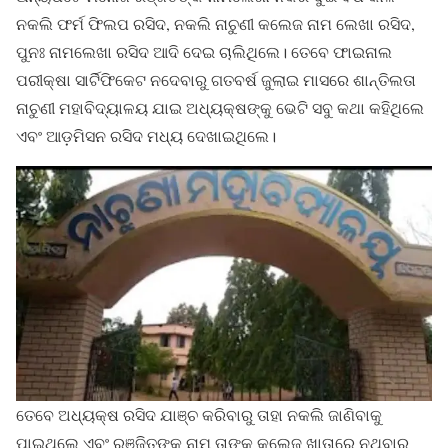
ନକଲି ଫର୍ମ ଫିଲପ ରସିଦ, ନକଲି ନାଚୁଣୀ କଲେଜ ନାମ ଲେଖା ରସିଦ,
ପୁନଃ ନାମଲେଖା ରସିଦ ଆଦି ଦେଇ ଚାଲିଥିଲେ। ତେବେ ଫାଇନାଲ
ପରୀକ୍ଷା ସାର୍ଟିଫିକେଟ ନଦେବାରୁ ଗତବର୍ଷ ଜୁଲାଇ ମାସରେ ଶାନ୍ତିଲତା
ନାଚୁଣୀ ମହାବିଦ୍ୟାଳୟ ଯାଇ ଅଧ୍ୟକ୍ଷଙ୍କୁ ଭେଟି ସବୁ କଥା କହିଥିଲେ
ଏବଂ ଆଡ଼ମିସନ ରସିଦ ମଧ୍ୟ ଦେଖାଇଥିଲେ।
ତେବେ ଅଧ୍ୟକ୍ଷ ରସିଦ ଯାଞ୍ଚ କରିବାରୁ ତାହା ନକଲି ଜାଣିବାକୁ
ପାଇଥିଲେ ଏବଂ ରଞ୍ଜିତଙ୍କ ନାମ ତାଙ୍କ କଲେଜ ଖାତାରେ ନଥିବାର