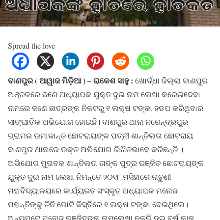
Spread the love
ବାଣପୁର ( ଆୱାଜ ମିଡ଼ିଆ ) – ରାକେଶ ସାହୁ :
ଖୋର୍ଦ୍ଧା ଜିଲ୍ଲା ବାଣପୁର
ଅଞ୍ଚଳରେ ଜଣେ ଅଧ୍ୟାପକ ଯୁକ୍ତ ଦୁଇ ନାମ ଲେଖା କରେଇଦେବା
ନାମରେ ଜଣେ ଛାତ୍ରଙ୍କ ନିକଟରୁ ୧ ଲକ୍ଷ ଟଙ୍କା ହଡପ କରିଥିବାର
ସାଙ୍ଘାତିକ ଅଭିଯୋଗ ହୋଇଛି। ବାଣପୁର ଥାନା ନରେନ୍ଦ୍ରପୁର
ଗ୍ରାମର ଉମାକାନ୍ତ ଛୋଟରାୟଙ୍କ ପତ୍ନୀ ଶାନ୍ତିଲତା ଛୋଟରାୟ
ବାଣପୁର ଥାନାରେ ଉକ୍ତ ଅଭିଯୋଗ ଲିଖିତଭାବେ କରିଛନ୍ତି ।
ଅଭିଯୋଗ ମୁତାବକ ଶାନ୍ତିଲତା ତାଙ୍କ ପୁତ୍ର ରଞ୍ଜିତ ଛୋଟରାୟଙ୍କ
ଯୁକ୍ତ ଦୁଇ ନାମ ଲେଖା ନିମନ୍ତେ ୨୦୧୮ ମସିହାରେ ନାଚୁଣୀ
ମହାବିଦ୍ୟାଳୟରେ କାର୍ଯ୍ୟରତ ସଂସ୍କୃତ ଅଧ୍ୟାପକ ମନୋଜ
ମହାନ୍ତିଙ୍କୁ ତିନି ଗୋଟି କିସ୍ତିରେ ୧ ଲକ୍ଷ ଟଙ୍କା ଦେଇଥିଲେ।
ଅନ୍ୟପଟେ ମନୋଜ ରଞ୍ଜିତଙ୍କ ନାମଲେଖା ନକରି ଦୁଇ ବର୍ଷ କାଳ