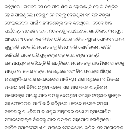
କହିଥିଲେ। ତାପରେ ସେ ଠକାମୀର ଶିକାର ହୋଇଛନ୍ତି ବୋଲି ନିଶ୍ଚିତ
ହୋଇଯାଇଥିଲେ। ତେଣୁ ମନୋଜଙ୍କୁ ଦେଇଥିବା ସମସ୍ତ ଟଙ୍କା
ଫେରାଇଦେବା ପାଇଁ ମହିଳାଜଣଙ୍କ ଦାବି କରିଥିଲେ। ତେବେ ଆଜି
ପର୍ଯ୍ୟନ୍ତ ମନୋଜ ଟଙ୍କା ନଦେବାରୁ ବାଧ୍ୟହୋଇ ଶାନ୍ତିଲତା ବାଣପୁର
ଥାନାରେ ଏ ନେଇ ଏକ ଲିଖିତ ଅଭିଯୋଗ କରିବାଦ୍ୱାରା ପୋଲିସ ମାମଲା
ରୁଜୁ କରି ଗତକାଲି ମନୋଜଙ୍କୁ ଗିରଫ କରି କୋର୍ଟଚାଲାଣ କରିଛି।
ସେହିପରି ଭାବେ ଅଭିଯୁକ୍ତଙ୍କ ବଡ଼ ଭାଇ ତନୁଜ ମହାନ୍ତି
ଗଣମାଧ୍ୟମକୁ କହିଛନ୍ତି କି ଶାନ୍ତିଲତା ମନୋଜଙ୍କୁ ଆଡମିସନ ବାବଦକୁ
ମାତ୍ର ୨୨ ହଜାର ଟଙ୍କା ଦେଇଥିଲେ ଏବଂ ବିନା ପରୀକ୍ଷାର୍ଥୀଙ୍କ
ଉପସ୍ଥିତିରେ ପାସ କରେଇଦେବାପାଇଁ ଚାପ ପକାଇଥିଲେ। ଏ ଭିତରେ
ଅଢେଇ ବର୍ଷ ବିତିଯାଇଥିବା ବେଳେ ଏକ ମାସ ତଳେ ଶାନ୍ତିଲତା
ମନୋଜଙ୍କ ପାଖକୁ ଯାଇ ତାଙ୍କୁ ଦେଇଥିବା ସମସ୍ତ ଟଙ୍କାର ସୁଧମୂଳ
ସହ ଫେରେଇବା ପାଇଁ ଦାବି କରିଥିଲେ। ତେବେ ମନୋଜ ଟଙ୍କା
ନଦେବାରୁ ଶାନ୍ତିଲତା ବାଣପୁର ଅଞ୍ଚଳର ଜଣେ ଆତ୍ମାଘୋଷିତ
ସମାଜସେବୀଙ୍କ ନିକଟକୁ ଯାଇ ତାଙ୍କର ସହଯୋଗ ଲୋଡ଼ିଥିଲେ।
ଜନୈକ ସମାଜସେବୀ ଏ ମାମଲାରେ ହସ୍ତକ୍ଷେପ କରିବା ସହ ମନୋଜଙ୍କ