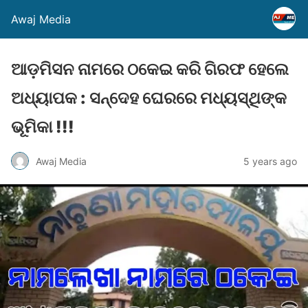
Awaj Media
ଆଡ଼ମିସନ ନାମରେ ଠକେଇ କରି ଗିରଫ ହେଲେ
ଅଧ୍ୟାପକ : ସନ୍ଦେହ ଘେରରେ ମଧ୍ୟସ୍ଥିଙ୍କ
ଭୂମିକା !!!
Awaj Media
5 years ago