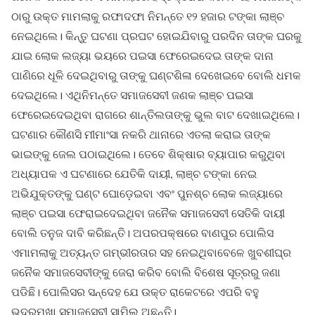
ଠାରୁ ଉକ୍ତ ମାମଲାକୁ ରଫାଦଫା ନିମନ୍ତେ ୧୨ ହଜାର ଟଙ୍କା ଲାଞ୍ଚ
ନେଇଥିଲେ। କିନ୍ତୁ ଘଟଣା ପ୍ରଘଟ ହୋଇଯିବାରୁ ପରଦିନ ତାଙ୍କ ଘରକୁ
ଯାଇ ଲୋକ ଲଜ୍ୟା ଭୟରେ ପଇସା ଫେରେଇଦେଇ ତାଙ୍କ ଦାନା
ପାଣିରେ ଧୂଳି ଦେଇଥିବାରୁ ତାଙ୍କୁ ଘଣ୍ଟଶିଳା ଦେଖେଇବେ ବୋଲି ଧମକ
ଦେଇଥିଲେ। ଏଥିନିମନ୍ତେ ସମାଜସେବୀ ଜଣକ ଲାଞ୍ଚ ପଇସା
ଫେରେଇଦେଇଥିବା ରାଗରେ ଶାନ୍ତିଲତାଙ୍କୁ ଭୁଲ ବାଟ ଦେଖାଇଥିଲେ।
ଘଟଣାର କୌଣସି ମୀମାଂସା ନକରି ଥାନାରେ ଏତଲା କରାଇ ତାଙ୍କ
ଭାଇଙ୍କୁ ଜେଲ ପଠାଇଥିଲେ। ତେବେ ଶିକ୍ଷାର ବ୍ୟାପାର କରୁଥିବା
ଅଧ୍ୟାପକ ଏ ଘଟଣାରେ ଯେତିକି ଦାୟୀ, ଲାଞ୍ଚ ଟଙ୍କା ନେଇ
ଅଭିଯୁକ୍ତଙ୍କୁ ଘଣ୍ଟ ଘୋଡ଼େଇବା ଏବଂ ପୁନଶ୍ଚ ଲୋକ ଲଜ୍ୟାରେ
ଲାଞ୍ଚ ପଇସା ଫେରାଇଦେଇଥିବା ଜନୈକ ସମାଜସେବୀ ସେତିକି ଦାୟୀ
ବୋଲି ତନୁଜ ଦାବି କରିଛନ୍ତି। ଅପରପକ୍ଷରେ ବାଣପୁର ପୋଲିସ
ଏମାମଲାକୁ ଅତ୍ୟନ୍ତ ଗମ୍ଭୀରତାର ସହ ନେଇଥିବାବେଳେ ଖୁବଶୀଘ୍ର
ଜନୈକ ସମାଜସେବୀଙ୍କୁ ଜେରା କରିବ ବୋଲି ବିଶେଷ ସୂତ୍ରରୁ ଜଣା
ପଡିଛି। ପୋଲିସର ସନ୍ଦେହ ଯେ ଉକ୍ତ ରାକେଟରେ ଏପରି ବହୁ
ଭଦ୍ରମୁଖା ସମାଜସେବୀ ସାମିଲ ଅଛନ୍ତି।