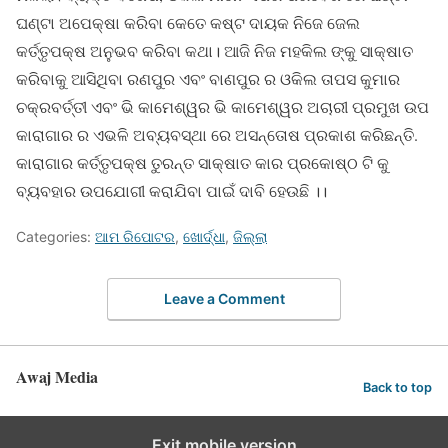
ଘଣ୍ଟା ଅପେକ୍ଷା କରିବା କେତେ କଷ୍ଟ ଦାୟକ ନିଜେ ଜେଲ
କର୍ତ୍ତୃପକ୍ଷ ଅନୁଭବ କରିବା କଥା। ଆଜି ନିଜ ମହକିଲ ଙ୍କୁ ସାକ୍ଷାତ
କରିବାକୁ ଆସିଥିବା ରଣପୁର ଏବଂ ବାଣପୁର ର ଓକିଲ ତାପସ କୁମାର
ଚକ୍ରବର୍ତ୍ତୀ ଏବଂ ଭି କାମେଶ୍ୱର ଭି କାମେଶ୍ୱର ଅଚାରୀ ପ୍ରମୁଖ ଉପ
କାରାଗାର ର ଏଭଳି ଅବ୍ୟବସ୍ଥା ରେ ଅସନ୍ତୋଷ ପ୍ରକାଶ କରିଛନ୍ତି.
କାରାଗାର କର୍ତ୍ତୃପକ୍ଷ ତୁରନ୍ତ ସାକ୍ଷାତ କାର ପ୍ରକୋଷ୍ଠ ଟି କୁ
ବ୍ୟବହାର ଉପଯୋଗୀ କରାଯିବା ପାଇଁ ଦାବି ହେଉଛି ।।
Categories:
ଆମ ରିପୋଟର
,
ଖୋର୍ଦ୍ଧା
,
ଜିଲ୍ଲା
Leave a Comment
Awaj Media
Back to top
Exit mobile version