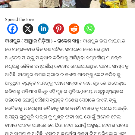
Spread the love
ବାଣପୁର ( ଆୱାଜ ମିଡ଼ିଆ ) – ରାକେଶ ସାହୁ :
ବାଣପୁର ଉପ କାରାଗାର
ରେ ମଙ୍ଗଳବାର ଦିନ ଦଶ ଘଟିକା ସମୟରେ ଜେଲ ରେ ଥିବା
ଅନ୍ତେବାସୀ ଙ୍କୁ ସାକ୍ଷାତ କରିବାକୁ ଆସିଥିବା ସମ୍ପର୍କୀୟ ମାନଙ୍କ
ମଧ୍ୟରୁ ଜୈନିକ ସମ୍ପର୍କୀୟ ବେହୋସ ହୋଇଯାଇଥିବା ଘଟଣା ସାମ୍ନା କୁ
ଆସିଛି. ବାଣପୁର ଉପକାରାଗାର ର କଏଦୀ ମାନଙ୍କୁ ଭେଟ କରିବାକୁ
ଆସୁଥିବା ବ୍ୟକ୍ତି ମାନଙ୍କୁ ଏହାର ସାକ୍ଷାତ କାର ଗୃହ ରେ ଅପେକ୍ଷା
କରିବାକୁ ପଡିଥାଏ କିନ୍ତୁ ଏହି ଗୃହ ର ପୁତିଗନ୍ଧମୟ ଅସ୍ୱାସ୍ଥ୍ୟକର
ପରିବେଶ ଯୋଗୁଁ କୌଣସି ବ୍ୟକ୍ତି ବିଶେଷ ସେଠାରେ କଏଦୀ ଙ୍କୁ
ଭେଟିବାକୁ ଅପେକ୍ଷା କରିବାକୁ ସହଜ ନମଣି ବାହାର କୁ ପଳାଇ ଆସନ୍ତି.
ଅସହ୍ୟ ଗୁଳୁଗୁଳି ସାଙ୍ଗ କୁ ମୁଣ୍ଡ ଫଟା ଖରା ଯୋଗୁଁ ଅନେକ ଜେଲ
ବାହାର ଫାଟକ ପାଖରେ ରେ ଛିଡା ହେବା ଯୋଗୁଁ ଅସୁସ୍ଥ ହେବାର ଘଟଣା
ମାନ ସାମ୍ନା କୁ ଆସିଛି. ଏହାର ଅଭ୍ୟର୍ଥନା କକ୍ଷ ଟି ଅପରିଷ୍କାର ଏବଂ