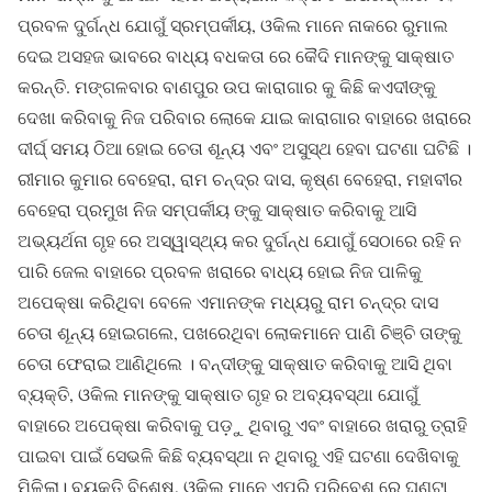
ପ୍ରବଳ ଦୁର୍ଗନ୍ଧ ଯୋଗୁଁ ସ୍ରମ୍ପର୍କୀୟ, ଓକିଲ ମାନେ ନାକରେ ରୁମାଲ
ଦେଇ ଅସହଜ ଭାବରେ ବାଧ୍ୟ ବଧକତା ରେ କୈଦି ମାନଙ୍କୁ ସାକ୍ଷାତ
କରନ୍ତି. ମଙ୍ଗଳବାର ବାଣପୁର ଉପ କାରାଗାର କୁ କିଛି କଏଦୀଙ୍କୁ
ଦେଖା କରିବାକୁ ନିଜ ପରିବାର ଲୋକେ ଯାଇ କାରାଗାର ବାହାରେ ଖରାରେ
ଦୀର୍ଘ୍ ସମୟ ଠିଆ ହୋଇ ଚେତା ଶୂନ୍ୟ ଏବଂ ଅସୁସ୍ଥ ହେବା ଘଟଣା ଘଟିଛି ।
ରୀମାର କୁମାର ବେହେରା, ରାମ ଚନ୍ଦ୍ର ଦାସ, କୃଷ୍ଣ ବେହେରା, ମହାବୀର
ବେହେରା ପ୍ରମୁଖ ନିଜ ସମ୍ପର୍କୀୟ ଙ୍କୁ ସାକ୍ଷାତ କରିବାକୁ ଆସି
ଅଭ୍ୟର୍ଥନା ଗୃହ ରେ ଅସ୍ୱାସ୍ଥ୍ୟ କର ଦୁର୍ଗନ୍ଧ ଯୋଗୁଁ ସେଠାରେ ରହି ନ
ପାରି ଜେଲ ବାହାରେ ପ୍ରବଳ ଖରାରେ ବାଧ୍ୟ ହୋଇ ନିଜ ପାଳିକୁ
ଅପେକ୍ଷା କରିଥିବା ବେଳେ ଏମାନଙ୍କ ମଧ୍ୟରୁ ରାମ ଚନ୍ଦ୍ର ଦାସ
ଚେତା ଶୂନ୍ୟ ହୋଇଗଲେ, ପଖରେଥିବା ଲୋକମାନେ ପାଣି ଚିଞ୍ଚି ତାଙ୍କୁ
ଚେତା ଫେରାଇ ଆଣିଥିଲେ । ବନ୍ଦୀଙ୍କୁ ସାକ୍ଷାତ କରିବାକୁ ଆସି ଥିବା
ବ୍ୟକ୍ତି, ଓକିଲ ମାନଙ୍କୁ ସାକ୍ଷାତ ଗୃହ ର ଅବ୍ୟବସ୍ଥା ଯୋଗୁଁ
ବାହାରେ ଅପେକ୍ଷା କରିବାକୁ ପଡ଼ୁ ଥିବାରୁ ଏବଂ ବାହାରେ ଖରାରୁ ତ୍ରାହି
ପାଇବା ପାଇଁ ସେଭଳି କିଛି ବ୍ୟବସ୍ଥା ନ ଥିବାରୁ ଏହି ଘଟଣା ଦେଖିବାକୁ
ମିଳିଲା। ବ୍ୟକ୍ତି ବିଶେଷ, ଓକିଲ ମାନେ ଏପରି ପରିବେଶ ରେ ଘଣ୍ଟା