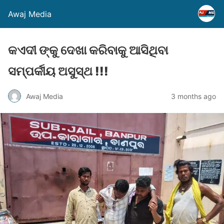
Awaj Media
କଏଦୀ ଙ୍କୁ ଦେଖା କରିବାକୁ ଆସିଥିବା
ସମ୍ପର୍କୀୟ ଅସୁସ୍ଥ !!!
Awaj Media
3 months ago