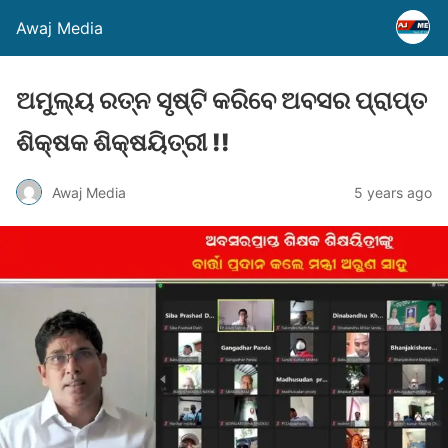
Awaj Media
ଅମୁଲ୍ୟ ରତ୍ନ ସୃଷ୍ଟି କରିବେ ଅବସର ପ୍ରାପ୍ତ
ଶିକ୍ଷକ ଶିକ୍ଷୟିତ୍ରୀ !!
Awaj Media
5 years ago