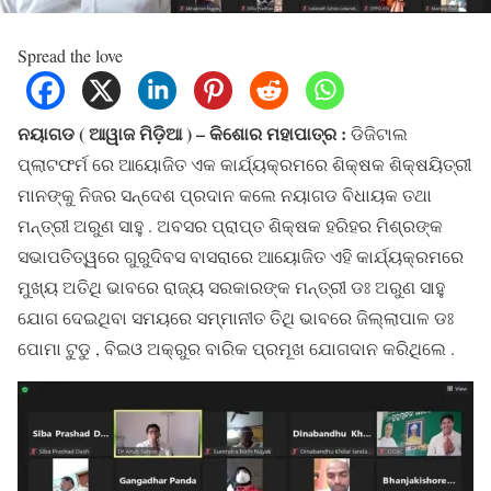
Spread the love
ନୟାଗଡ ( ଆୱାଜ ମିଡ଼ିଆ ) – କିଶୋର ମହାପାତ୍ର :
ଡିଜିଟାଲ
ପ୍ଲାଟଫର୍ମ ରେ ଆୟୋଜିତ ଏକ କାର୍ଯ୍ୟକ୍ରମରେ ଶିକ୍ଷକ ଶିକ୍ଷୟିତ୍ରୀ
ମାନଙ୍କୁ ନିଜର ସନ୍ଦେଶ ପ୍ରଦାନ କଲେ ନୟାଗଡ ବିଧାୟକ ତଥା
ମନ୍ତ୍ରୀ ଅରୁଣ ସାହୁ . ଅବସର ପ୍ରାପ୍ତ ଶିକ୍ଷକ ହରିହର ମିଶ୍ରଙ୍କ
ସଭାପତିତ୍ୱରେ ଗୁରୁଦିବସ ବାସରାରେ ଆୟୋଜିତ ଏହି କାର୍ଯ୍ୟକ୍ରମରେ
ମୁଖ୍ୟ ଅତିଥି ଭାବରେ ରାଜ୍ୟ ସରକାରଙ୍କ ମନ୍ତ୍ରୀ ଡଃ ଅରୁଣ ସାହୁ
ଯୋଗ ଦେଇଥିବା ସମୟରେ ସମ୍ମାନୀତ ତିଥି ଭାବରେ ଜିଲ୍ଲାପାଳ ଡଃ
ପୋମା ଟୁଡୁ , ବିଇଓ ଅକ୍ରୁର ବାରିକ ପ୍ରମୂଖ ଯୋଗଦାନ କରିଥିଲେ .