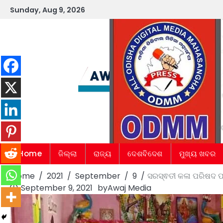
Skip
Sunday, Aug 9, 2026
to
content
Home
ଜିଲ୍ଲା
ରାଜ୍ୟ
ଦେଶବିଦେଶ
ମୁଖ୍ୟ ଖବର
Home
2021
September
9
ସରସ୍ଵତୀ କଳା ପରିଷଦ ପକ୍
September 9, 2021
by
Awaj Media