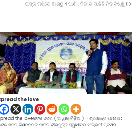
ରାସ୍ତା ମଝିରେ ଆଣ୍ଠୁଏ ପାଣି : ବିଭାଗ ସାଜିଛି ନିଦାବିଷ୍ଣୁ !!
Spread the love
Spread the loveକଟକ ସଦର ( ଆୱାଜ୍ ମିଡ଼ିଆ ) – ଶ୍ରୀକାନ୍ତ ବେଉରା :
କଟକ ସଦର କିଶନନଗର ମାଟିର ବୀରପୁତ୍ର ସ୍ୱାଧୀନତା ସଂଗ୍ରାମୀ ପ୍ରଥମ…