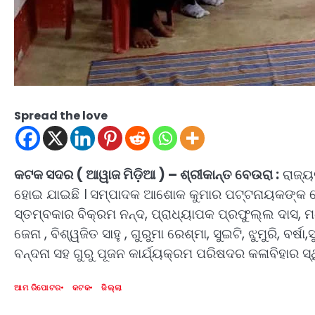
Spread the love
କଟକ ସଦର ( ଆୱାଜ ମିଡ଼ିଆ ) – ଶ୍ରୀକାନ୍ତ ବେଉରା :
ରାଜ୍ୟ
ହୋଇ ଯାଇଛି । ସମ୍ପାଦକ ଆଶୋକ କୁମାର ପଟ୍ଟନାୟକଙ୍କ ପୌ
ସ୍ତମ୍ବକାର ବିକ୍ରମ ନନ୍ଦ, ପ୍ରାଧ୍ୟାପକ ପ୍ରଫୁଲ୍ଲ ଦାସ, 
ଜେନା , ବିଶ୍ୱଜିତ ସାହୁ , ଗୁରୁମା ରେଶ୍ମା, ସୁଇଟି, ଝୁମୁରି, ବର୍ଷ
ବନ୍ଦନା ସହ ଗୁରୁ ପୂଜନ କାର୍ଯ୍ୟକ୍ରମ ପରିଷଦର କଳାବିହାର ସ
ଆମ ରିପୋଟର
କଟକ
ଜିଲ୍ଲା