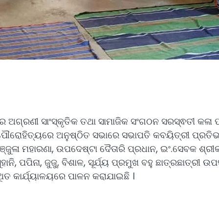
ର ଅଗ୍ରଣୀ ସାଂସ୍କୃତିକ ତଥା ସାମାଜିକ ସଂଗଠନ ସରସ୍ଵତୀ କଳା ପ
ରୋହିତ୍ୟରେ ଅନୁଷ୍ଠିତ ସଭାରେ ସଭାପତି କବୟିତ୍ରୀ ପ୍ରତିଭ
ମଞ୍ଜୁଳା ମହାରଣା, ଉପଦେଷ୍ଟା ଦୈତାରି ପ୍ରଧାନ, ଇଂ.ସେବକ ଶ୍ର
ା,ସୁହାନି, ପପିନା, ଜୁଜୁ, ବିଶାଳ, ସୂର୍ଯ୍ୟ ପ୍ରମୁଖ ବହୁ ଛାତ୍ରଛାତ୍ରୀ
୍ଥିତ କାର୍ଯ୍ୟାଳୟରେ ପାଳନ କରାଯାଇଛି ।