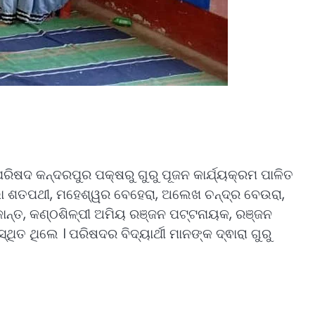
ରିଷଦ କନ୍ଦରପୁର ପକ୍ଷରୁ ଗୁରୁ ପୂଜନ କାର୍ଯ୍ୟକ୍ରମ ପାଳିତ
ା ଶତପଥୀ, ମହେଶ୍ୱର ବେହେରା, ଅଲେଖ ଚନ୍ଦ୍ର ବେଉରା,
ୀକାନ୍ତ, କଣ୍ଠଶିଳ୍ପୀ ଅମିୟ ରଞ୍ଜନ ପଟ୍ଟନାୟକ, ରଞ୍ଜନ
 ଉପସ୍ଥିତ ଥିଲେ । ପରିଷଦର ବିଦ୍ୟାର୍ଥୀ ମାନଙ୍କ ଦ୍ଵାରା ଗୁରୁ