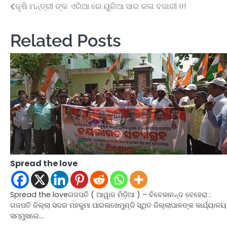
କୃଷି ମନ୍ତ୍ରୀ ଙ୍କ ଏରିଆ ରେ ୟୁରିଆ ସାର କଳା ବଜାରୀ !!!
Post
navigation
Related Posts
Spread the love
Spread the loveଗଜପତି ( ଆୱାଜ ମିଡ଼ିଆ ) – ବିବେକାନନ୍ଦ ବେହେରା :
ଗଜପତି ଜିଲ୍ଲା ସଦର ମହକୁମା ପାରଳାଖେମୁଣ୍ଡି ସ୍ଥିତ ଜିଲ୍ଲାପାଳଙ୍କ କାର୍ଯ୍ୟାଳୟ
ସମ୍ମୁଖରେ…