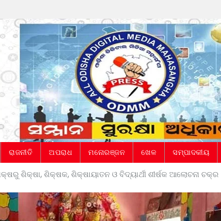
ରାଜନୀତି
ଅପରାଧ
ମନୋରଞ୍ଜନ
ଖେଳ
ସମ୍ପାଦକୀୟ
ଷରୁ ଶିକ୍ଷା, ଶିକ୍ଷକ, ଶିକ୍ଷାୟାତନ ଓ ବିଦ୍ୟାର୍ଥୀ ଶୀର୍ଷକ ଆଲୋଚନା ଚକ୍ର 