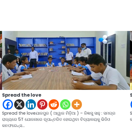
Spread the love
Spread the loveଯାଜପୁର ( ଆୱାଜ ମିଡ଼ିଆ ) – ଜିଜ୍ଞାସୁ ସାହୁ : ସମଗ୍ର
ରାଜ୍ୟରେ 5T ଯୋଜନାରେ ରୂପାନ୍ତରିତ ହୋଇଥିବା ବିଦ୍ୟାଳୟକୁ ଭିଡିଓ
କନଫରେନ୍ସ…