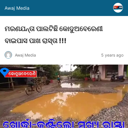
Awaj Media
ମରଣଯନ୍ତା ପାଲଟିଛି କୋଦୁଅବେରେଣୀ
ବାଇପାସ ପାଖ ରାସ୍ତା !!!
Awaj Media
5 years ago