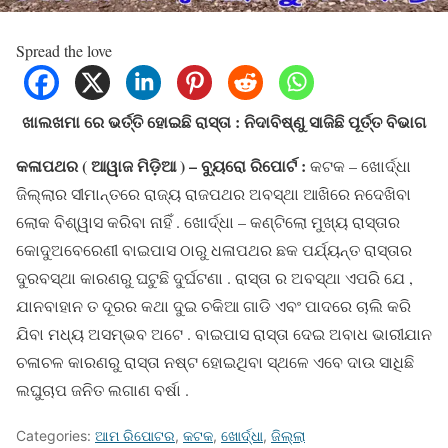
Spread the love
ଖାଲଖମା ରେ ଭର୍ତ୍ତି ହୋଇଛି ରାସ୍ତା : ନିଦାବିଷ୍ଣୁ ସାଜିଛି ପୂର୍ତ୍ତ ବିଭାଗ
କଳାପଥର ( ଆୱାଜ ମିଡ଼ିଆ ) – ବ୍ୟୁରୋ ରିପୋର୍ଟ :
କଟକ – ଖୋର୍ଦ୍ଧା
ଜିଲ୍ଲାର ସୀମାନ୍ତରେ ରାଜ୍ୟ ରାଜପଥର ଅବସ୍ଥା ଆଖିରେ ନଦେଖିବା
ଲୋକ ବିଶ୍ୱାସ କରିବା ନାହିଁ . ଖୋର୍ଦ୍ଧା – କଣ୍ଟିଲୋ ମୁଖ୍ୟ ରାସ୍ତାର
କୋଦୁଅବେରେଣୀ ବାଇପାସ ଠାରୁ ଧଳାପଥର ଛକ ପର୍ଯ୍ୟନ୍ତ ରାସ୍ତାର
ଦୁରବସ୍ଥା କାରଣରୁ ଘଟୁଛି ଦୁର୍ଘଟଣା . ରାସ୍ତା ର ଅବସ୍ଥା ଏପରି ଯେ ,
ଯାନବାହାନ ତ ଦୂରର କଥା ଦୁଇ ଚକିଆ ଗାଡି ଏବଂ ପାଦରେ ଚାଲି କରି
ଯିବା ମଧ୍ୟ ଅସମ୍ଭବ ଅଟେ . ବାଇପାସ ରାସ୍ତା ଦେଇ ଅବାଧ ଭାରୀଯାନ
ଚଳାଚଳ କାରଣରୁ ରାସ୍ତା ନଷ୍ଟ ହୋଇଥିବା ସ୍ଥଳେ ଏବେ ଦାଉ ସାଧିଛି
ଲଘୁଚାପ ଜନିତ ଲଗାଣ ବର୍ଷା .
Categories:
ଆମ ରିପୋଟର
,
କଟକ
,
ଖୋର୍ଦ୍ଧା
,
ଜିଲ୍ଲା