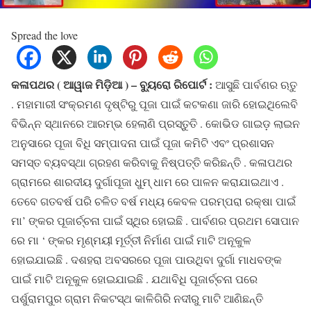
Spread the love
କଳାପଥର ( ଆୱାଜ ମିଡ଼ିଆ ) – ବ୍ୟୁରୋ ରିପୋର୍ଟ :
ଆସୁଛି ପାର୍ବଣର ଋତୁ
. ମହାମାରୀ ସଂକ୍ରମଣ ଦୃଷ୍ଟିରୁ ପୂଜା ପାଇଁ କଟକଣା ଜାରି ହୋଇଥିଲେବି
ବିଭିନ୍ନ ସ୍ଥାନରେ ଆରମ୍ଭ ହେଲାଣି ପ୍ରସ୍ତୁତି . କୋଭିଡ ଗାଇଡ଼ ଲାଇନ
ଅନୁସାରେ ପୂଜା ବିଧି ସମ୍ପାଦନା ପାଇଁ ପୂଜା କମିଟି ଏବଂ ପ୍ରଶାସନ
ସମସ୍ତ ବ୍ୟବସ୍ଥା ଗ୍ରହଣ କରିବାକୁ ନିଷ୍ପତ୍ତି କରିଛନ୍ତି . କଳାପଥର
ଗ୍ରାମରେ ଶାରଦୀୟ ଦୁର୍ଗାପୂଜା ଧୁମ୍ ଧାମ ରେ ପାଳନ କରାଯାଇଥାଏ .
ତେବେ ଗତବର୍ଷ ପରି ଚଳିତ ବର୍ଷ ମଧ୍ୟ କେବଳ ପରମ୍ପରା ରକ୍ଷା ପାଇଁ
ମା’ ଙ୍କର ପୂଜାର୍ଚ୍ଚନା ପାଇଁ ସ୍ଥିର ହୋଇଛି . ପାର୍ବଣର ପ୍ରଥମ ସୋପାନ
ରେ ମା ‘ ଙ୍କର ମୃଣ୍ମୟୀ ମୂର୍ତ୍ତୀ ନିର୍ମାଣ ପାଇଁ ମାଟି ଅନୂକୁଳ
ହୋଇଯାଇଛି . ଦଶହରା ଅବସରରେ ପୂଜା ପାଉଥିବା ଦୁର୍ଗା ମାଧବଙ୍କ
ପାଇଁ ମାଟି ଅନୂକୁଳ ହୋଇଯାଇଛି . ଯଥାବିଧି ପୂଜାର୍ଚ୍ଚନା ପରେ
ପର୍ଶୁରାମପୁର ଗ୍ରାମ ନିକଟସ୍ଥ କାଳିଗିରି ନଦୀରୁ ମାଟି ଆଣିଛନ୍ତି