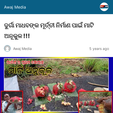
Awaj Media
ଦୁର୍ଗା ମାଧବଙ୍କ ମୂର୍ତ୍ତୀ ନିର୍ମାଣ ପାଇଁ ମାଟି
ଅନୂକୁଳ !!!
Awaj Media
5 years ago