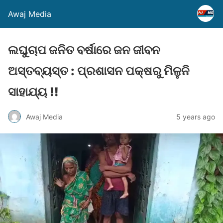
Awaj Media
ଲଘୁଚାପ ଜନିତ ବର୍ଷାରେ ଜନ ଜୀବନ
ଅସ୍ତବ୍ୟସ୍ତ : ପ୍ରଶାସନ ପକ୍ଷରୁ ମିଳୁନି
ସାହାଯ୍ୟ !!
Awaj Media
5 years ago