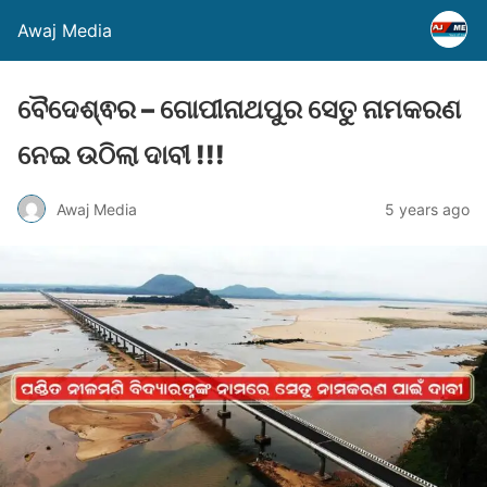
Awaj Media
ବୈଦେଶ୍ଵର – ଗୋପୀନାଥପୁର ସେତୁ ନାମକରଣ
ନେଇ ଉଠିଲା ଦାବୀ !!!
Awaj Media
5 years ago