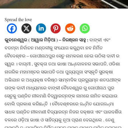
Spread the love
ଭୁବନେଶ୍ୱର ( ଆୱାଜ ମିଡ଼ିଆ ) – ନିରଞ୍ଜନ ସାହୁ :
ବାଙ୍କୀ ଏବଂ
ବଡମ୍ବା ନିର୍ବାଚନ ମଣ୍ଡଳୀକୁ ସଂଯୋଗ କରୁଥିବା ନବ ନିର୍ମିତ
ବୈଦେଶ୍ଵର – ଗୋପୀନାଥପୁର ସେତୁ ନାମକରଣ ନେଇ ଉଠିଲା ଦାବୀ ର
ସ୍ୱର । ବାଗ୍ମୀ , ସୁବକ୍ତା ତଥା ଭାଷା ଆନ୍ଦୋଳନର ସଭାପତି, ଓଡିଶା
ନାଗରିକ ମହାମଞ୍ଚର ସଭାପତି ତଥା ପୁଜ୍ୟପୂଜା ସଂସ୍କୃତି ସୁରକ୍ଷା
ଅଭିଯାନ ର ଅଧ୍ୟକ୍ଷ ବରିଷ୍ଠ ସାମ୍ବାଦିକ ପ୍ରଦ୍ୟୁମ୍ନ ଶତପଥୀଙ୍କ
ତାଙ୍କ ଦାବୀ ମାଧ୍ୟମରେ ବାଙ୍କୀ ବୈଦେଶ୍ୱର ରୁ ଗୋପୀନାଥ ପୁର
ସେତୁକୁ ପଣ୍ଡିତ ନୀଳମଣି ବିଦ୍ୱାରତ୍ନଙ୍କ ନାମରେ ନାମିତ କରାଯାଉ
ବୋଲି ପ୍ରକାଶ କରିଛନ୍ତି । ବୈଦେଶ୍ଵରରେ ଜନ୍ମିତ ଯୋଗଜନ୍ମା
ସାଧକ ପଣ୍ଡିତ ନୀଳମଣୀ ବିଦ୍ୟାରତ୍ନ ନିଜର ଦକ୍ଷତା ଏବଂ ପାରଦର୍ଶିତା
ବଳରେ ଓଡ଼ିଆ ଭାଷା ଓ ସାହିତ୍ୟକୁ ନୂଆ ପ୍ରାଣ ଦେଇଥିଲେ . ତେଣୁ
ତାଙ୍କରି ଜନ୍ମମାଟିରେ ନିର୍ମିତ ସେତୁକୁ ତାଙ୍କ ନାମରେ ନାମିତ କରାଗଲେ