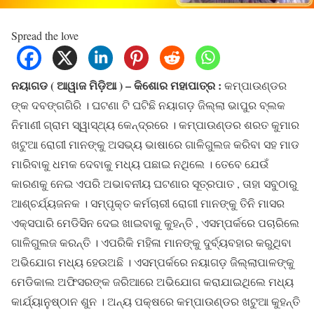
Spread the love
ନୟାଗଡ ( ଆୱାଜ ମିଡ଼ିଆ ) – କିଶୋର ମହାପାତ୍ର :
କମ୍ପାଉଣ୍ଡର
ଙ୍କ ଦବଙ୍ଗଗିରି । ଘଟଣା ଟି ଘଟିଛି ନୟାଗଡ଼ ଜିଲ୍ଲା ଭାପୁର ବ୍ଲକ
ନିମାଣୀ ଗ୍ରାମ ସ୍ୱାସ୍ଥ୍ୟ କେନ୍ଦ୍ରରେ । କମ୍ପାଉଣ୍ଡର ଶରତ କୁମାର
ଖଟୁଆ ରୋଗୀ ମାନଙ୍କୁ ଅସଭ୍ୟ ଭାଷାରେ ଗାଳିଗୁଲଜ କରିବା ସହ ମାଡ
ମାରିବାକୁ ଧମକ ଦେବାକୁ ମଧ୍ୟ ପଛାଇ ନଥିଲେ । ତେବେ ଯେଉଁ
କାରଣକୁ ନେଇ ଏପରି ଅଭାବନୀୟ ଘଟଣାର ସୂତ୍ରପାତ , ତାହା ସବୁଠାରୁ
ଆଶ୍ଚର୍ଯ୍ୟଜନକ । ସମ୍ପୃକ୍ତ କର୍ମଚାରୀ ରୋଗୀ ମାନଙ୍କୁ ତିନି ମାସର
ଏକ୍ସପାରି ମେଡିସିନ ଦେଇ ଖାଇବାକୁ କୁହନ୍ତି , ଏସମ୍ପର୍କରେ ପଚାରିଲେ
ଗାଳିଗୁଲଜ କରନ୍ତି । ଏପରିକି ମହିଳା ମାନଙ୍କୁ ଦୁର୍ବ୍ୟବହାର କରୁଥିବା
ଅଭିଯୋଗ ମଧ୍ୟ ହେଉଅଛି । ଏସମ୍ପର୍କରେ ନୟାଗଡ଼ ଜିଲ୍ଲାପାଳଙ୍କୁ
ମେଡିକାଲ ଅଫିସରଙ୍କ ଜରିଆରେ ଅଭିଯୋଗ କରାଯାଇଥିଲେ ମଧ୍ୟ
କାର୍ଯ୍ୟାନୁଷ୍ଠାନ ଶୁନ । ଅନ୍ୟ ପକ୍ଷରେ କମ୍ପାଉଣ୍ଡର ଖଟୁଆ କୁହନ୍ତି