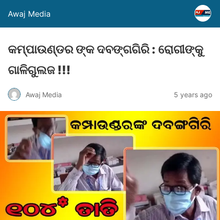
Awaj Media
କମ୍ପାଉଣ୍ଡର ଙ୍କ ଦବଙ୍ଗଗିରି : ରୋଗୀଙ୍କୁ
ଗାଳିଗୁଲଜ !!!
Awaj Media
5 years ago