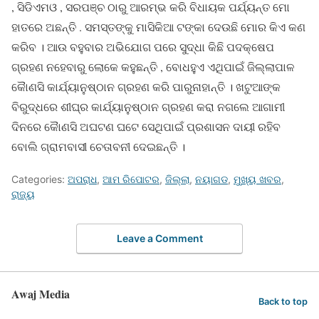
, ସିଡିଏମଓ , ସରପଞ୍ଚ ଠାରୁ ଆରମ୍ଭ କରି ବିଧାୟକ ପର୍ଯ୍ୟନ୍ତ ମୋ
ହାତରେ ଅଛନ୍ତି . ସମସ୍ତଙ୍କୁ ମାସିକିଆ ଟଙ୍କା ଦେଉଛି ମୋର କିଏ କଣ
କରିବ । ଆଉ ବହୁବାର ଅଭିଯୋଗ ପରେ ସୁଦ୍ଧା କିଛି ପଦକ୍ଷେପ
ଗ୍ରହଣ ନହେବାରୁ ଲୋକେ କହୁଛନ୍ତି , ବୋଧହୁଏ ଏଥିପାଇଁ ଜିଲ୍ଲାପାଳ
କୈାଣସି କାର୍ଯ୍ୟାନୁଷ୍ଠାନ ଗ୍ରହଣ କରି ପାରୁନାହାନ୍ତି । ଖଟୁଆଙ୍କ
ବିରୁଦ୍ଧରେ ଶୀଘ୍ର କାର୍ଯ୍ୟାନୁଷ୍ଠାନ ଗ୍ରହଣ କରା ନଗଲେ ଆଗାମୀ
ଦିନରେ କୈାଣସି ଅଘଟଣ ଘଟେ ସେଥିପାଇଁ ପ୍ରଶାସନ ଦାୟୀ ରହିବ
ବୋଲି ଗ୍ରାମବାସୀ ଚେତାବନୀ ଦେଇଛନ୍ତି ।
Categories:
ଅପରାଧ
,
ଆମ ରିପୋଟର
,
ଜିଲ୍ଲା
,
ନୟାଗଡ
,
ମୁଖ୍ୟ ଖବର
,
ରାଜ୍ୟ
Leave a Comment
Awaj Media
Back to top