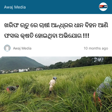
Awaj Media
ଖରିଫ ଋତୁ ରେ ଚାଷୀ ଆନ୍ଧ୍ରର ଧାନ ବିହନ ଆଣି
ଫସଲ କ୍ଷତି ହୋଇଥିବା ଅଭିଯୋଗ !!!
Awaj Media
10 months ago