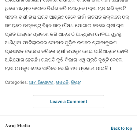
ଥିଲେ ଆନ୍ଧ୍ର ଉପରେ ନିର୍ଭର କରି ନଥାନ୍ତେ। ଚାଷୀ ଚାଷ କରି କ୍ଷତି
ସହିଲେ ଚାଷୀ ଚାଷ ପ୍ରତି ଆଗ୍ରହ ହେବେ ନାହିଁ। ଗଜପତି ଜିଲ୍ଲାରେ ଠିକ୍
ସମୟରେ ଉତ୍କଷ୍ଟ୍ ବିହନ ସାର୍ ଔଷଧ ଯୋଗାଇ ଦେଲେ ଚାଷୀ ଚାଷ
ପ୍ରତି ଆଗ୍ରହ ପ୍ରକାଶ କରି ଥାନ୍ତା ଓ ଆନ୍ଧ୍ରର ମେଳିଆ ପୁଟୁରୁ
ଆଣିଥିବା ଫାଟିଲାଇଜର ଦୋକାନ ଗୁଡ଼ିକ ଉପରେ ଶ୍ରୀକାକୁଲମ
ପ୍ରଶାସନ ତଦାରଖ କରିଲେ ଚାଷୀ ଉପକୃତ ହୋଇ ପାରିଥାନ୍ତେ ବୋଲି
ଅଭିଯୋଗ ହେଉଛି। ଗଜପତି କୃଷି ବିଭାଗ ଏଥି ପ୍ରତି ଦୃଷ୍ଟି ଦେଲେ
ଚାଷୀ ଉପକୃତ ହୋଇ ପାରିବେ ବୋଲି ମତ ପ୍ରକାଶ ପାଇଛି ।
Categories:
ଆମ ରିପୋଟର
,
ଗଜପତି
,
ଜିଲ୍ଲା
Leave a Comment
Awaj Media
Back to top