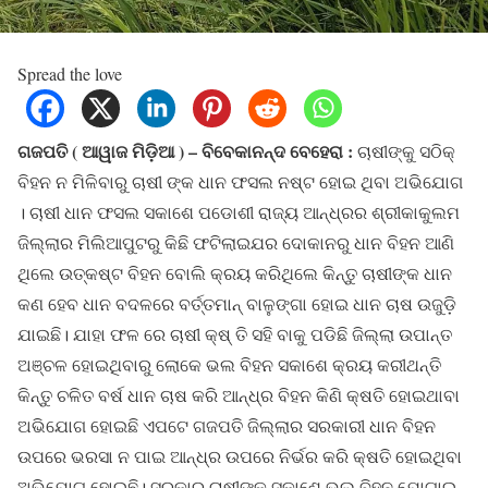
Spread the love
ଗଜପତି ( ଆୱାଜ ମିଡ଼ିଆ ) – ବିବେକାନନ୍ଦ ବେହେରା :
ଚାଷୀଙ୍କୁ ସଠିକ୍
ବିହନ ନ ମିଳିବାରୁ ଚାଷୀ ଙ୍କ ଧାନ ଫସଲ ନଷ୍ଟ ହୋଇ ଥିବା ଅଭିଯୋଗ
। ଚାଷୀ ଧାନ ଫସଲ ସକାଶେ ପଡୋଶୀ ରାଜ୍ୟ ଆନ୍ଧ୍ରର ଶ୍ରୀକାକୁଲମ
ଜିଲ୍ଲାର ମିଲିଆପୁଟରୁ କିଛି ଫଟିଲାଇଯର ଦୋକାନରୁ ଧାନ ବିହନ ଆଣି
ଥିଲେ ଉତ୍କଷ୍ଟ ବିହନ ବୋଲି କ୍ରୟ କରିଥିଲେ କିନ୍ତୁ ଚାଷୀଙ୍କ ଧାନ
କଣ ହେବ ଧାନ ବଦଳରେ ବର୍ତ୍ତମାନ୍ ବାଳୁଙ୍ଗା ହୋଇ ଧାନ ଚାଷ ଉଜୁଡ଼ି
ଯାଇଛି। ଯାହା ଫଳ ରେ ଚାଷୀ କ୍ଷ୍ ତି ସହି ବାକୁ ପଡିଛି ଜିଲ୍ଲା ଉପାନ୍ତ
ଅଞ୍ଚଳ ହୋଇଥିବାରୁ ଲୋକେ ଭଲ ବିହନ ସକାଶେ କ୍ରୟ କରୀଥନ୍ତି
କିନ୍ତୁ ଚଳିତ ବର୍ଷ ଧାନ ଚାଷ କରି ଆନ୍ଧ୍ର ବିହନ କିଣି କ୍ଷତି ହୋଇଥାବା
ଅଭିଯୋଗ ହୋଇଛି ଏପଟେ ଗଜପତି ଜିଲ୍ଲାର ସରକାରୀ ଧାନ ବିହନ
ଉପରେ ଭରସା ନ ପାଇ ଆନ୍ଧ୍ର ଉପରେ ନିର୍ଭର କରି କ୍ଷତି ହୋଇଥିବା
ଅଭିଯୋଗ ହୋଇଛି। ସରକାର ଚାଷୀଙ୍କ ସକାଶେ ଭଲ ବିହନ ଯୋଗାଇ