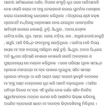
ଆଳତୀ, ସର୍ବସାଧାରଣ ଦର୍ଶନ, ଦିପହର ଶଂକୁଡ଼ି ଧୂପ ପରେ ପାଳିଆମାଳି
ବେଶ ଓଲାଗି କରାଇ ମା’ଙ୍କୁ ତେଲହଳଦୀ ଲଗାଇ ପୁନର୍ବାର ମହାସ୍ନାନ
କରାଇ ପୋଖରୀଆକୁ ଧୋପଖାଳ କରିଥିଲେ । ପିତ୍ରାଳୟ ଶ୍ରୀ ଦକ୍ଷ
ପ୍ରଜାପତି ମନ୍ଦିରରୁ ଦଣ୍ଡସେଣା ନେଇ ଯାଇଥିବା ପାରମ୍ପରିକ
ସାବିତ୍ରୀ ଭାରରେ ଧଳାଶାଢ଼ି, ଚୁଡ଼ି, ସିନ୍ଦୁର , ଅଳତା,କଜ୍ଵଳ
ପାନିଆ,ଦର୍ପଣ, ମୁଗ, ଆମ୍ବ, ପଣସ, ନଡ଼ିଆ, ତାଳ , ଖଜୁରୀ,କଦଳୀ,କାକୁଡ଼ି
, ସପୁରି, ଆଦି ବିଭିନ୍ନ ଫଳମୂଳକୁ ସଜାଡ଼ିଥିଲେ । ପାଳିଆ ମାଳି ବିଜୟ
ନାୟକ ମା’ଙ୍କ ବାପଘରୁ ଆସିଥିବା ଶାଢ଼ି ଚୁଡ଼ି, ସିନ୍ଦୁର, ଅଳତା ପିନ୍ଧାଇ
ଅତି ସୁନ୍ଦର ଓଡ଼ିଆଣି ବେଶରେ ବେଶକରି ନାନାଦି ଅଳଙ୍କାର ଓ
ପୁଷ୍ପମାଲ୍ୟ ରେ ମଣ୍ଡନ କରିଥିଲେ । ପରେ ପରିଚ୍ଛା ପୂଜକ ସାଆନ୍ତ
ପ୍ରକାଶ ମହାପାତ୍ର ମା’ଙ୍କ ପାଖରେ ମୁଗଧୁଆ, ସହିତ ସମସ୍ତ
ପ୍ରକାର ଫଳମୂଳ ଠା କରି ଘଣ୍ଟା ଘଣ୍ଟ କାହାଳୀ ହୁଳହୁଳି ବାଦନରେ
ମା’ଙ୍କୁ ପଞ୍ଚ ପୋଚ଼ାରରେ ଧୂପ କରି ଆଳତି ବଢ଼ାଇଥିଲେ । ଆଜିର
ପବିତ୍ର ଦିନରେ ମା’ଙ୍କ ଏହି ଦୁର୍ଲଭ ବେଶ ଦର୍ଶନ ସହିତ ନିଜନିଜ
ସ୍ୱାମୀମାନଙ୍କ ମଙ୍ଗଳ କାମନା କରି ଆଶୀର୍ବାଦ ଭିକ୍ଷା କରିବାକୁ
ଅଗଣିତ ବ୍ରତଧାରୀ ସଧବା ମା’ମାନଙ୍କ ଭିଡ଼ଦେଖିବାକୁ ମିଳିଥିଲା ।