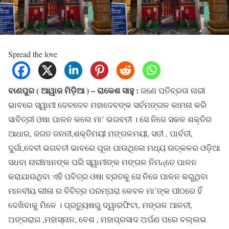
Spread the love
ବାଣପୁର ( ଆୱାଜ ମିଡ଼ିଆ ) – ରାକେଶ ସାହୁ :
ଜଣେ ପତିବ୍ରତା ନାରୀ
ଭାବରେ ସ୍ୱାମୀ ଦେବଦେବ ମହାଦେବଙ୍କ ସର୍ବମଙ୍ଗଳ କାମନା କରି
ସାବିତ୍ରୀ ଓଷା ପାଳନ କଲେ ମା’ ଭଗବତୀ । ସେ ନିଜେ ସକଳ ଶକ୍ତିର
ଆଧାର, ଜଗତ ଜନନୀ,ଶକ୍ତିମୟୀ ମଙ୍ଗଳମୟୀ, ସତୀ , ପାର୍ବତୀ,
ଦୁର୍ଗା,ଦେବୀ ଭଗବତୀ ଭାବରେ ପୂଜା ପାଉଥିଲେ ମଧ୍ୟ ଉତ୍କଳର ଓଡ଼ିଆ
ସଧବା ନାରୀମାନଙ୍କ ପରି ସ୍ୱାମୀଙ୍କ ମଙ୍ଗଳ ନିମନ୍ତେ ପାଳନ
କରାଯାଉଥିବା ଏହି ପବିତ୍ର ଓଷା ବ୍ରତକୁ ସେ ନିଜେ ପାଳନ କରୁଥିବା
ମାନବୀୟ ଲୀଳା ର ବିଚିତ୍ର ପରମ୍ପରା କେବଳ ମା’ଙ୍କ ପୀଠରେ ହିଁ
ଦେଖିବାକୁ ମିଳେ । ପ୍ରତ୍ୟୁଷରୁ ଦ୍ୱାରଫିଟା, ମଙ୍ଗଳ ଆଳତୀ,
ଅଙ୍ଗରାଗ ,ମହାସ୍ନାନ, ବେଶ , ମହାପ୍ରସାଦ ଅର୍ପଣ ପରେ ବଲ୍ଲଭ