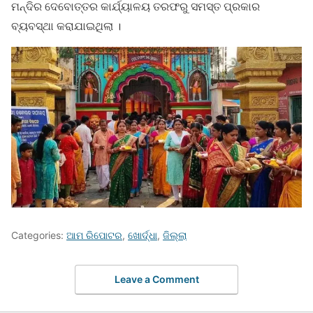
ମନ୍ଦିର ଦେବୋତ୍ତର କାର୍ଯ୍ୟାଳୟ ତରଫରୁ ସମସ୍ତ ପ୍ରକାର
ବ୍ୟବସ୍ଥା କରାଯାଇଥିଲା ।
Categories:
ଆମ ରିପୋଟର
,
ଖୋର୍ଦ୍ଧା
,
ଜିଲ୍ଲା
Leave a Comment