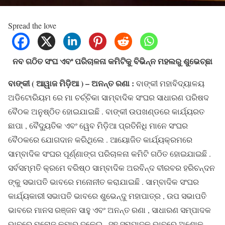
Spread the love
ନବ ଗଠିତ ସଂଘ ଏବଂ ପରିଚାଳନା କମିଟିକୁ ବିଭିନ୍ନ ମହଲରୁ ଶୁଭେଚ୍ଛା
ବାଙ୍କୀ ( ଆୱାଜ ମିଡ଼ିଆ ) – ଅନନ୍ତ ରଣା :
ବାଙ୍କୀ ମହାବିଦ୍ୟାଳୟ
ଅଡିଟୋରିୟମ ରେ ମା ଚର୍ଚ୍ଚିକା ସାମ୍ବାଦିକ ସଂଘର ସାଧାରଣ ପରିଷଦ
ବୈଠକ ଅନୁଷ୍ଠିତ ହୋଇଯାଇଛି . ବାଙ୍କୀ ଉପଖଣ୍ଡରେ କାର୍ଯ୍ୟରତ
ଛାପା , ବୈଦ୍ୟୁତିକ ଏବଂ ୱେବ ମିଡ଼ିଆ ପ୍ରତିନିଧି ମାନେ ସଂଘର
ବୈଠକରେ ଯୋଗଦାନ କରିଥିଲେ . ଆୟୋଜିତ କାର୍ଯ୍ୟକ୍ରମରେ
ସାମ୍ବାଦିକ ସଂଘର ପୂର୍ଣ୍ଣାଙ୍ଗ ପରିଚାଳନା କମିଟି ଗଠିତ ହୋଇଯାଇଛି .
ସର୍ବସମ୍ମତି କ୍ରମେ ବରିଷ୍ଠ ସାମ୍ବାଦିକ ଅରବିନ୍ଦ ବୀରବର ହରିଚନ୍ଦନ
ଙ୍କୁ ସଭାପତି ଭାବରେ ମନୋନୀତ କରାଯାଇଛି . ସାମ୍ବାଦିକ ସଂଘର
କାର୍ଯ୍ୟକାରୀ ସଭାପତି ଭାବରେ ଶୁଭେନ୍ଦୁ ମହାପାତ୍ର , ଉପ ସଭାପତି
ଭାବରେ ମାନସ ରଞ୍ଜନ ସାହୁ ଏବଂ ଅନନ୍ତ ରଣା , ସାଧାରଣ ସମ୍ପାଦକ
ଭାବରେ ମନୋଜ କୁମାର ଦଳେଇ , ସହ ସମ୍ପାଦକ ଭାବରେ ଅଶୋକ