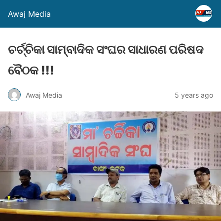
Awaj Media
ଚର୍ଚ୍ଚିକା ସାମ୍ବାଦିକ ସଂଘର ସାଧାରଣ ପରିଷଦ
ବୈଠକ !!!
Awaj Media
5 years ago