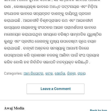
ରଣା , କୋଷାଧ୍ୟକ୍ଷ ଭାବରେ ଅନନ୍ତ ପଟ୍ଟନାୟକ ଏବଂ ମିଡ଼ିଆ
ସଂଯୋଜକ ଭାବରେ ସତ୍ୟବ୍ରତ ଦାଶଙ୍କୁ ଦାୟିତ୍ୱ ପ୍ରଦାନ
କରାଯାଇଛି . ଆଇନଜୀବି ବିଶ୍ଵପ୍ରାସାଦ ରଥ ଏବଂ ଆଇନଜୀବୀ
ଭାଗ୍ୟଧର ନାୟକଙ୍କୁ ସଂଗଠନର ଆଇନ ପରାମର୍ଶଦାତା ଭାବରେ
ମନୋନୟନ କରାଯାଇଥିବା ସମୟରେ ବରିଷ୍ଠ ସାମ୍ବାଦିକ ଯୁଧିଷ୍ଠିର
କୁଣ୍ଡୁ ଏବଂ ପ୍ରଦୀପ ଜେନାଙ୍କୁ ମୁଖ୍ୟ ଉପଦେଷ୍ଟା ରୂପେ ଚୟନ
କରାଯାଇଛି . ବାଙ୍କୀ ଅଞ୍ଚଳର ସମସ୍ୟାକୁ ଆଗାମୀ ଦିନରେ
ଉପସ୍ଥାପନା କରି ପ୍ରଶାସନ ନଜରକୁ ଆଣିବା ପାଇଁ ସଂଘ ପ୍ରୟାସ
କରିବ ବୋଲି ନବ ନିର୍ବାଚିତ ସଭାପତି ମତବ୍ୟକ୍ତ କରିଛନ୍ତି .
Categories:
ଆମ ରିପୋଟର
,
କଟକ
,
ଖୋର୍ଦ୍ଧା
,
ଜିଲ୍ଲା
,
ରାଜ୍ୟ
Leave a Comment
Awaj Media
Back to top