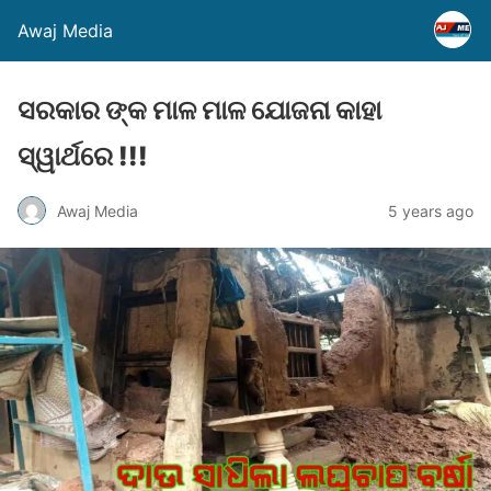
Awaj Media
ସରକାର ଙ୍କ ମାଳ ମାଳ ଯୋଜନା କାହା
ସ୍ୱାର୍ଥରେ !!!
Awaj Media
5 years ago