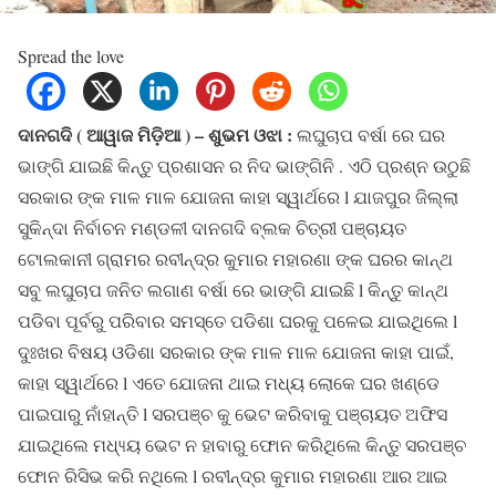
Spread the love
ଦାନଗଦି ( ଆୱାଜ ମିଡ଼ିଆ ) – ଶୁଭମ ଓଝା :
ଲଘୁଚାପ ବର୍ଷା ରେ ଘର
ଭାଙ୍ଗି ଯାଇଛି କିନ୍ତୁ ପ୍ରଶାସନ ର ନିଦ ଭାଙ୍ଗିନି . ଏଠି ପ୍ରଶ୍ନ ଉଠୁଛି
ସରକାର ଙ୍କ ମାଳ ମାଳ ଯୋଜନା କାହା ସ୍ୱାର୍ଥରେ l ଯାଜପୁର ଜିଲ୍ଲା
ସୁକିନ୍ଦା ନିର୍ବାଚନ ମଣ୍ଡଳୀ ଦାନଗଦି ବ୍ଲକ ଚିତ୍ରୀ ପଞ୍ଚାୟତ
ଟୋଲକାନୀ ଗ୍ରାମର ରବୀନ୍ଦ୍ର କୁମାର ମହାରଣା ଙ୍କ ଘରର କାନ୍ଥ
ସବୁ ଲଘୁଚାପ ଜନିତ ଲଗାଣ ବର୍ଷା ରେ ଭାଙ୍ଗି ଯାଇଛି l କିନ୍ତୁ କାନ୍ଥ
ପଡିବା ପୂର୍ବରୁ ପରିବାର ସମସ୍ତେ ପଡିଶା ଘରକୁ ପଳେଇ ଯାଇଥିଲେ l
ଦୁଃଖର ବିଷୟ ଓଡିଶା ସରକାର ଙ୍କ ମାଳ ମାଳ ଯୋଜନା କାହା ପାଇଁ,
କାହା ସ୍ୱାର୍ଥରେ l ଏତେ ଯୋଜନା ଥାଇ ମଧ୍ୟ ଲୋକେ ଘର ଖଣ୍ଡେ
ପାଇପାରୁ ନାଁହାନ୍ତି l ସରପଞ୍ଚ କୁ ଭେଟ କରିବାକୁ ପଞ୍ଚାୟତ ଅଫିସ
ଯାଇଥିଲେ ମଧ୍ୟ୍ୟ ଭେଟ ନ ହାବାରୁ ଫୋନ କରିଥିଲେ କିନ୍ତୁ ସରପଞ୍ଚ
ଫୋନ ରିସିଭ କରି ନଥିଲେ l ରବୀନ୍ଦ୍ର କୁମାର ମହାରଣା ଆର ଆଇ