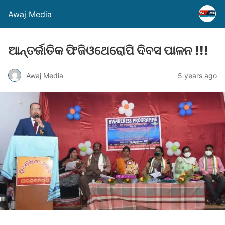
Awaj Media
ଆନ୍ତର୍ଜାତିକ ଫିଜିଓଥେରୋପି ଦିବସ ପାଳନ !!!
Awaj Media
5 years ago