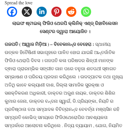
Spread the love
ଲାଇଫ ଷ୍ଟାଇଲ୍ ଫିଜିଓ ଥେରପି କ୍ଲିନିକ୍ ଏଣ୍ଡ୍ ରିହାବିଲେସନ
ସେଣ୍ଟର ଦ୍ୱାରା ଆୟୋଜିତ ।
ଗଜପତି ( ଆୱାଜ ମିଡ଼ିଆ ) – ବିବେକାନନ୍ଦ ବେହେରା :
ସ୍ଥାନୀୟ
ଉତ୍କଳ ହିତୈଷିଣୀ ସଭାଗୃହରେ ପାଳିତ ହୋଇ ଯାଇଛି ଆନ୍ତର୍ଜାତିକ
ଫିଜିଓ ଥେରାପି ଦିବସ । ଗଜପତି କଳା ପରିଷଦର ଶିଳ୍ପୀ ମାନଙ୍କ
ଦ୍ଵାରା ପ୍ରାରମ୍ଭିକ ସଙ୍ଗୀତ ଗାନ ପରେ ତନୁଜା ଶତପଥୀ ସ୍ଵାଗତ
ସମ୍ଭାଷଣ ଓ ପରିଚୟ ପ୍ରଦାନ କରିଥିଲେ । ଉଦଦ୍ଘାଟକ ତଥା ମୁଖ୍ୟ
ଅତିଥି ଭାବେ କଲ୍ୟାଣୀ ଦାଶ, ଜିଲ୍ଲା ସାମାଜିକ ସୁରକ୍ଷା ଓ
ସଶକ୍ତିକରଣ ଅଧିକାରୀ, ଡାକ୍ତର ଅରୁଣ ନାୟକ, ଡାକ୍ତର ଶିଶିର
କୁମାର ଜେନା, ଡାକ୍ତର ବନ୍ଦନା ସ୍ୱାଇଁ, ଡି.ପ୍ରିୟଙ୍କା, ନିୟତି ର
ପ୍ରତିଷ୍ଠାତା ତଥା ସମ୍ପାଦକ ବିଚିତ୍ରାନନ୍ଦ ବେବର୍ତ୍ତା ମଞ୍ଚାସିନ ରହି
ସମ୍ପ୍ରତି କୋଭିଡ୍ ସମୟରେ ଫିଜିଓଥେରୋପିର ଆବଶ୍ୟକତା
ସମ୍ପର୍କରେ ଆଲୋଚନା କରିଥିଲେ . ନିତ୍ୟ ବ୍ୟାୟାମ , ଯୋଗ, ନିୟମିତ