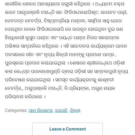
ଶାରୀରିକ ଖେଳର ଆବଶ୍ୟକତା ଜରୁରୀ କହିଥିଲେ । ଅନ୍ୟତମ ବକ୍ତା
ଭାବେ ଆରୂପାଞ୍ଜଳି ମହାନ୍ତି ସହ- ଫିଜିଓଥେରୋପିଷ୍ଟ, ଭାଗବତ ପାଢ଼ୀ,
ଦେବଦତ୍ତ ବେବର୍ତ୍ତା, ବିଷ୍ଠ୍ନପ୍ରିୟା ମଣ୍ଡଳ, ସସ୍ମିତା ସାହୁ ଯୋଗ
ଦେଇଥିବା ବେଳେ ଫିଜିଓଥେରୋପି ରେ ଉପକୃତ ହୋଇଥିବା ଦୁଇ ଜଣ
ହିତାଧିକାରୀ କୁସୁମ ପଣ୍ଡା ଏବଂ ଜୟନ୍ତ ପଣ୍ଡା ନିଜର ସକରାତ୍ମକ
ଅଭିଜ୍ଞତା ସମ୍ପର୍କରେ କହିଥିଲେ । ଏହି ସଚେତନତା କାର୍ଯ୍ୟକ୍ରମ ପାଳନ
ଅବସରରେ ଗୀତ ଏବଂ ନୃତ୍ୟ ଶିଳ୍ପୀ ମାନଙ୍କୁ ପ୍ରମାଣ ପାତ୍ର ,
ପୁରସ୍କାର ପ୍ରଦାନ କରାଯାଇଥିଲା । ଶେଷରେ ଶ୍ରୀଜଗନ୍ନାଥ ଓଡ଼ିଶୀ
କଳା କେନ୍ଦ୍ର ପାରଳାଖେମୁଣ୍ଡି ଦ୍ଵାରା ଓଡ଼ିଶୀ ସହ ସମ୍ବଲପୁରୀ ନୃତ୍ୟ
ପରିବେଷଣ କରାଯାଇଥିଲା । ସମସ୍ତ କାର୍ଯ୍ୟକ୍ରମକୁ ଶାଶ୍ଵତୀ
ବେବର୍ତ୍ତା,, ଅରୁପାଞ୍ଜଳି ମହାନ୍ତି, ଡି.ପ୍ରିୟଙ୍କା, ଅରୁଣ ନାୟକ
ପରିଚାଳନା କରିଥଲେ ।
Categories:
ଆମ ରିପୋଟର
,
ଗଜପତି
,
ଜିଲ୍ଲା
Leave a Comment