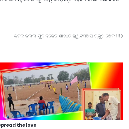
କଟକ ଜିଲ୍ଲା ଯୁବ ବିଜେଡି ଶାଖାର ହ୍ୱାଟସଅପ ଗ୍ରୁପ ଖେଳ !!!
Spread the love