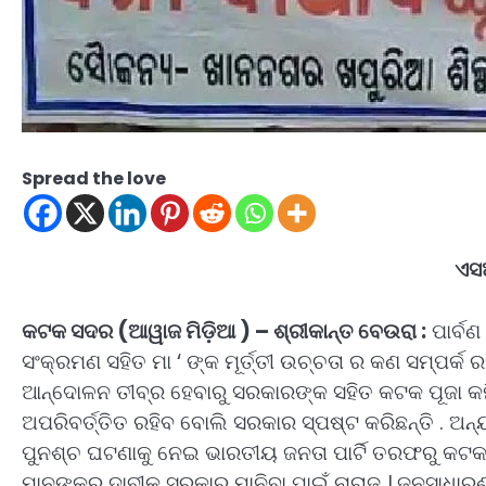
Spread the love
ଏସଆ
କଟକ ସଦର (ଆୱାଜ ମିଡ଼ିଆ ) – ଶ୍ରୀକାନ୍ତ ବେଉରା :
ପାର୍ବଣ
ସଂକ୍ରମଣ ସହିତ ମା ‘ ଙ୍କ ମୂର୍ତ୍ତୀ ଉଚ୍ଚତା ର କଣ ସମ୍ପର
ଆନ୍ଦୋଳନ ତୀବ୍ର ହେବାରୁ ସରକାରଙ୍କ ସହିତ କଟକ ପୂଜା କମି
ଅପରିବର୍ତ୍ତିତ ରହିବ ବୋଲି ସରକାର ସ୍ପଷ୍ଟ କରିଛନ୍ତି . ଅନ
ପୁନଶ୍ଚ ଘଟଣାକୁ ନେଇ ଭାରତୀୟ ଜନତା ପାର୍ଟି ତରଫରୁ କଟକ ବନ
ମାନଙ୍କର ଦାବୀକୁ ସରକାର ମାନିବା ପାଇଁ ନାରାଜ । ଜନସାଧାର