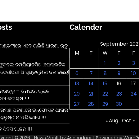
osts
Calender
September 202
ନ ମଣ୍ଡଳୀରେ ଏବେ ଚାଲିଛି ଧାରଣା ଋତୁ
M
T
W
T
F
1
2
3
ଫୁଟବଲ ଚମ୍ପିୟାନସିପ :ପେନାଲଟିକ
ଦେରୀପଡା ଓ ସୁଣ୍ଡରୁମିଲା ଦଳ ବିଜୟୀ
6
7
8
9
10
13
14
15
16
17
 ନେତାଙ୍କୁ – ଡମପଡା ବ୍ଲକ
20
21
22
23
24
ଡା କଟାକ୍ଷ !!!
27
28
29
30
ରମଣ ଘଟଣାରେ ଇନ୍ଫୋସିଟି ଥାନାର
ୟାନୁଷ୍ଠାନ ଅଭିଯୋଗ !!!
« Aug
Oct »
ତ ଦିବସ ପାଳନ !!!
yright © 2026 | News Vault by
Ascendoor
| Powered by
WordP