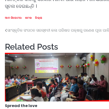
ସୂଚନା ଦେଇଛନ୍ତି ।
ଆମ ରିପୋଟର
କଟକ
ଜିଲ୍ଲା
ସାଂସ୍କୃତିକ ସଂଗଠନ ସରସ୍ଵତୀ କଳା ପରିଷଦ ପକ୍ଷରୁ ଗଣେଶ ପୂଜା ପାଳି
Post
navigation
Related Posts
Spread the love