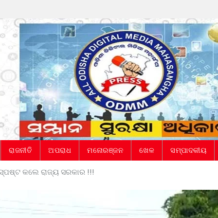
ରାଜନୀତି
ଅପରାଧ
ମନୋରଞ୍ଜନ
ଖେଳ
ସମ୍ପାଦକୀୟ
ା : ସ୍ପଷ୍ଟ କଲେ ରାଜ୍ୟ ସରକାର !!!