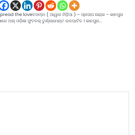
Spread the loveବଡମ୍ବା ( ଆୱାଜ ମିଡ଼ିଆ ) – ପ୍ରତାପ ନାୟକ – କାନପୁର
ାରେ ଅଲ୍ ଓଡ଼ିଶା ଫୁଟବଲ୍ ଟୁର୍ଣ୍ଣାମେଣ୍ଟ ଉଦଘାଟିତ । କାନପୁର…