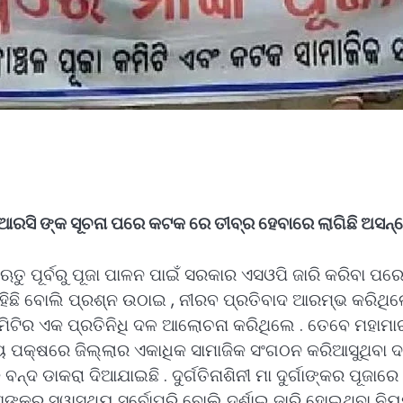
ରସି ଙ୍କ ସୂଚନା ପରେ କଟକ ରେ ତୀବ୍ର ହେବାରେ ଲାଗିଛି ଅସନ
 ଋତୁ ପୂର୍ବରୁ ପୂଜା ପାଳନ ପାଇଁ ସରକାର ଏସଓପି ଜାରି କରିବା 
୍କ ରହିଛି ବୋଲି ପ୍ରଶ୍ନ ଉଠାଇ , ନୀରବ ପ୍ରତିବାଦ ଆରମ୍ଭ କରିଥ
ଟିର ଏକ ପ୍ରତିନିଧି ଦଳ ଆଲୋଚନା କରିଥିଲେ . ତେବେ ମହାମାରୀ 
୍ୟ ପକ୍ଷରେ ଜିଲ୍ଲାର ଏକାଧିକ ସାମାଜିକ ସଂଗଠନ କରିଆସୁଥିବା ଦା
୍ଦ ଡାକରା ଦିଆଯାଇଛି . ଦୁର୍ଗତିନାଶିନୀ ମା ଦୁର୍ଗାଙ୍କର ପୂଜାର
ଣଙ୍କର ସ୍ୱାସ୍ଥ୍ୟ ସର୍ବୋପରି ବୋଲି ଦର୍ଶାଇ ଜାରି ହୋଇଥିବା ନ