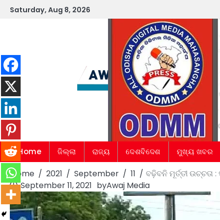
Skip
Saturday, Aug 8, 2026
to
content
Home
ଜିଲ୍ଲା
ରାଜ୍ୟ
ଦେଶବିଦେଶ
ମୁଖ୍ୟ ଖବର
Home
2021
September
11
ବଢ଼ିବନି ମୂର୍ତ୍ତୀ ଉଚ୍ଚତ
September 11, 2021
by
Awaj Media