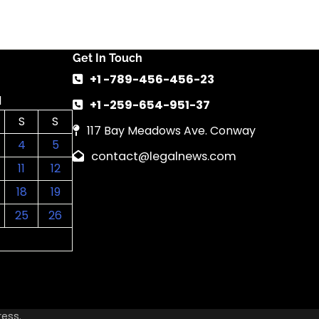
Get In Touch
+1 -789-456-456-23
1
+1 -259-654-951-37
S
S
117 Bay Meadows Ave. Conway
4
5
contact@legalnews.com
11
12
18
19
25
26
ress
.