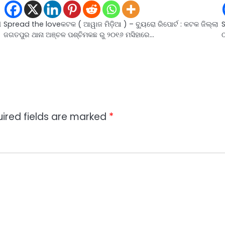
ୀ
Spread the loveକଟକ ( ଆୱାଜ ମିଡ଼ିଆ ) – ବ୍ୟୁରୋ ରିପୋର୍ଟ : କଟକ ଜିଲ୍ଲା
ଜଗତପୁର ଥାନା ଅଞ୍ଚଳ ପଶ୍ଚିମକଛ ରୁ ୨୦୧୬ ମସିହାରେ…
ଠ
ired fields are marked
*