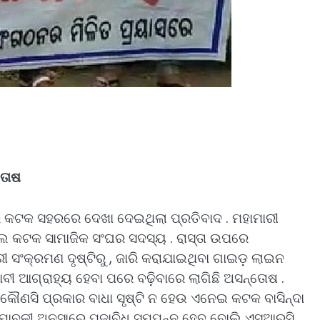
୍ତୋଷ
ପରେ କଟକ ସହରରେ ଦେଖା ଦେଇଥିଲା ପ୍ରତିବାଦ . ମହାମାରୀ
ିଲେ କଟକ ସାମାଜିକ ସଂଘର ସଦସ୍ୟ . ରାସ୍ତା ଉପରେ
ସଂକ୍ରମଣ ଦୃଷ୍ଟିରୁ , ଜାରି କରାଯାଇଥିବା ଗାଇଡ଼ ଲାଇନ
ବୀ ଆଗ୍ରାହ୍ୟ ହେବା ପରେ ବଢ଼ିବାରେ ଲାଗିଛି ଅସନ୍ତୋଷ .
େ କୌଣସି ପ୍ରକାର ବାଧା ସୃଷ୍ଟି ନ ହେଉ ଏନେଇ କଟକ ବାସିନ୍ଦା
ିୟମାବଳୀ ଅନୁସାରେ ପୂଜାବିଧି ସମ୍ପନ୍ନ ହେବ ବୋଲି ଏସଆରସି