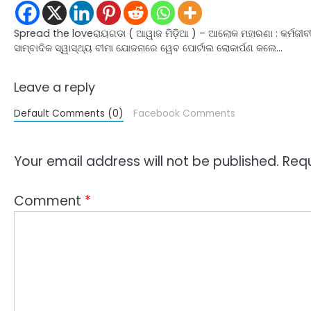
Spread the loveରାୟଗଡା ( ଆୱାଜ ମିଡ଼ିଆ ) – ଆଲୋକ ମହାରଣା : କର୍ମଜୀବ
ସାମ୍ବାଦିକ ସ୍ୱାସ୍ଥ୍ୟ ବୀମା ଯୋଜନାରେ ୱେବ ପୋର୍ଟାଲ ଲୋକାର୍ପଣ କଲେ…
Leave a reply
Default Comments (0)
Facebook Comments
Your email address will not be published.
Requ
Comment
*