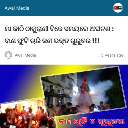
Awaj Media
ମା କାଠି ଠାକୁରାଣୀ ବିଜେ ସମୟରେ ଅଘଟଣ :
ବାଣ ଫୁଟି ଚାରି ଜଣ ଭକ୍ତ ଗୁରୁତର !!!
Awaj Media
5 years ago