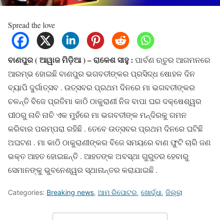
Spread the love
ବାଣପୁର ( ଆୱାଜ ମିଡ଼ିଆ ) – ରାକେଶ ସାହୁ :
ପାର୍ବଣ ଋତୁର ଆଗମନରେ
ଆରମ୍ଭ ହୋଇଛି ବାଣପୁର ଭଗବତୀଙ୍କର ପ୍ରସିଦ୍ଧ ଷୋହଳ ଦିନ
ବ୍ୟାପି ଦୁର୍ଗାତ୍ସବ . ଉତ୍ସବର ପ୍ରଥମ ଦିନରେ ମା ଭଗବତୀଙ୍କର
ଚଳନ୍ତି ବିଜେ ପ୍ରତିମା କାଠି ଠାକୁରାଣୀ ନିଜ ବାପା ଘର ଦକ୍ଷେଶ୍ୱର
ପୀଠରୁ ନାଚି ନାଚି ଏକ ମୁହଁରେ ମା ଭଗବତୀଙ୍କ ମନ୍ଦିରକୁ ଗମନ
କରିବାର ପରମ୍ପରା ରହିଛି . ତେବେ ଉତ୍ସବର ପ୍ରଥମ ଦିନରେ ଘଟିଛି
ଅଘଟଣ . ମା କାଠି ଠାକୁରାଣୀଙ୍କର ବିଜେ ସମୟରେ ବାଣ ଫୁଟି ଚାରି ଜଣ
ଭକ୍ତ ଆହତ ହୋଇଛନ୍ତି . ଆହତଙ୍କ ଅବସ୍ଥା ଗୁରୁତର ହେବାରୁ
ସେମାନଙ୍କୁ ଭୁବନେଶ୍ୱର ସ୍ଥାନାନ୍ତର କରାଯାଇଛି .
Categories:
Breaking news
,
ଆମ ରିପୋଟର
,
ଖୋର୍ଦ୍ଧା
,
ଜିଲ୍ଲା